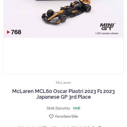
1/18 MCG
1/18 MİNİCHAMPS
1/18 Motormax
1/18 NOREV
1/18 Otto Models
1/18 SOLIDO
McLaren
1/18 WELLY
McLaren MCL60 Oscar Piastri 2023 F1 2023
Japanese GP 3rd Place
1/18 WERK83
Stok Durumu:
VAR
1/24 Burago
Favorilere Ekle