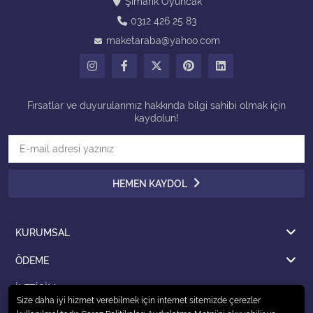
Şımarık Oyuncak
0312 426 25 83
Tüm Kategorileri Gör
maketaraba@yahoo.com
Fırsatlar ve duyurularımız hakkında bilgi sahibi olmak için
kaydolun!
HEMEN KAYDOL
KURUMSAL
ÖDEME
İLETİŞİM
Size daha iyi hizmet verebilmek için internet sitemizde çerezler