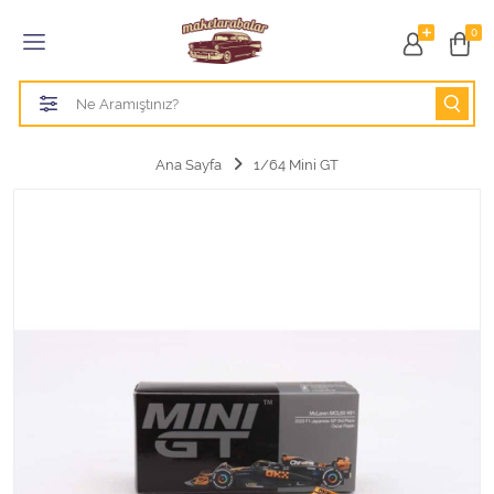
Tüm Kategoriler
0
1/18 BURAGO
1/18 CMC model arabalar
Ana Sayfa
1/64 Mini GT
1/18 Greenlight
1/18 GT SPIRIT
1/18 HOT WHEELS
1/18 JADA TOYS
1/18 KK Scale
1/18 MAİSTO