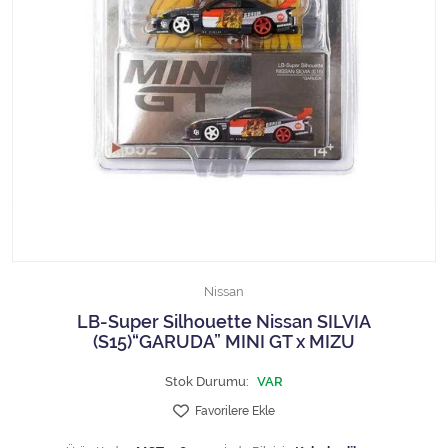
1/18 MCG
1/18 MİNİCHAMPS
1/18 Motormax
1/18 NOREV
1/18 Otto Models
1/18 SOLIDO
Nissan
1/18 WELLY
LB-Super Silhouette Nissan SILVIA
(S15)“GARUDA” MINI GT x MIZU
1/18 WERK83
Stok Durumu:
VAR
1/24 Burago
Favorilere Ekle