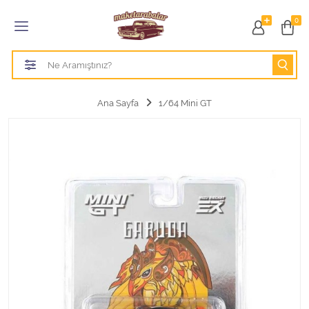
Tüm Kategoriler
0
1/18 BURAGO
1/18 CMC model arabalar
Ana Sayfa
1/64 Mini GT
1/18 Greenlight
1/18 GT SPIRIT
1/18 HOT WHEELS
1/18 JADA TOYS
1/18 KK Scale
1/18 MAİSTO