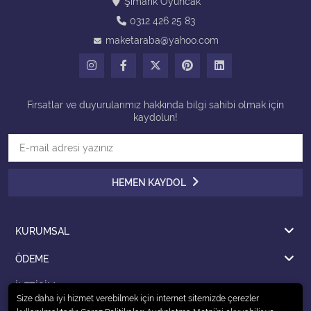
Şımarık Oyuncak
0312 426 25 83
Tüm Kategorileri Gör
maketaraba@yahoo.com
Fırsatlar ve duyurularımız hakkında bilgi sahibi olmak için
kaydolun!
HEMEN KAYDOL
KURUMSAL
ÖDEME
İLETİŞİM
Size daha iyi hizmet verebilmek için internet sitemizde çerezler