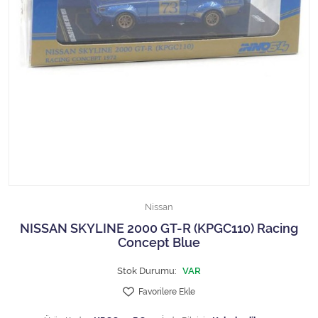
1/18 MCG
1/18 MİNİCHAMPS
1/18 Motormax
1/18 NOREV
1/18 Otto Models
1/18 SOLIDO
Nissan
1/18 WELLY
NISSAN SKYLINE 2000 GT-R (KPGC110) Racing
Concept Blue
1/18 WERK83
Stok Durumu:
VAR
1/24 Burago
Favorilere Ekle