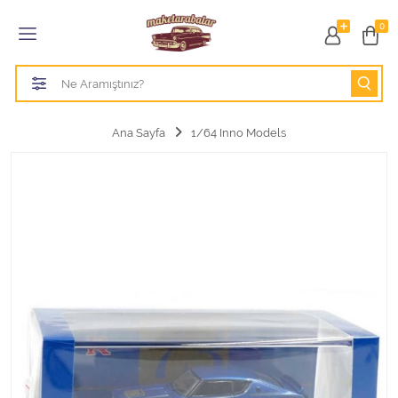
Tüm Kategoriler
0
1/18 BURAGO
1/18 CMC model arabalar
Ana Sayfa
1/64 Inno Models
1/18 Greenlight
1/18 GT SPIRIT
1/18 HOT WHEELS
1/18 JADA TOYS
1/18 KK Scale
1/18 MAİSTO