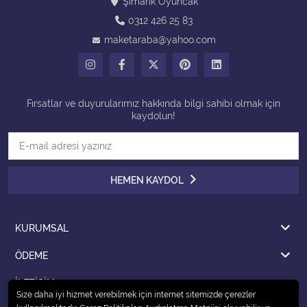
Şımarık Oyuncak
0312 426 25 83
Tüm Kategorileri Gör
maketaraba@yahoo.com
Fırsatlar ve duyurularımız hakkında bilgi sahibi olmak için
kaydolun!
HEMEN KAYDOL
KURUMSAL
ÖDEME
İLETİŞİM
Size daha iyi hizmet verebilmek için internet sitemizde çerezler