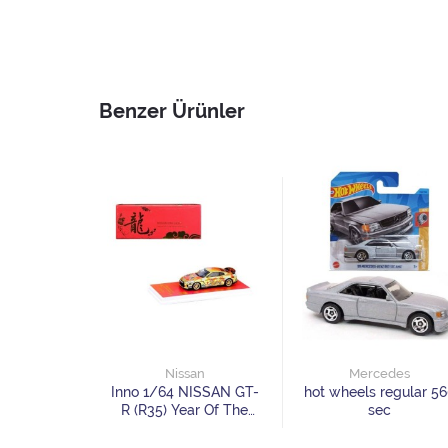
Benzer Ürünler
ri
Nissan
Mercedes
LBWK F40
Inno 1/64 NISSAN GT-
hot wheels regular 5
d
R (R35) Year Of The
sec
Dragon Special Edition
(Chinese New Year