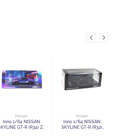
N
NISSAN S
(R32) "CA
Nissan
Nissan
Taikyu
Inno 1/64 NISSAN
Inno 1/64 NISSAN
Tsukuba 1
SKYLINE GT-R (R34) Z-
SKYLINE GT-R (R32)
Tune "ENDGAME"
Matt Black The Diecast
Australia Special
Company Special