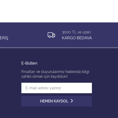
Edition
Edition
3000 TL ve üzeri
ERİŞ
KARGO BEDAVA
E-Bülten
Fırsatlar ve duyurularımız hakkında bilgi
sahibi olmak için kaydolun!
HEMEN KAYDOL