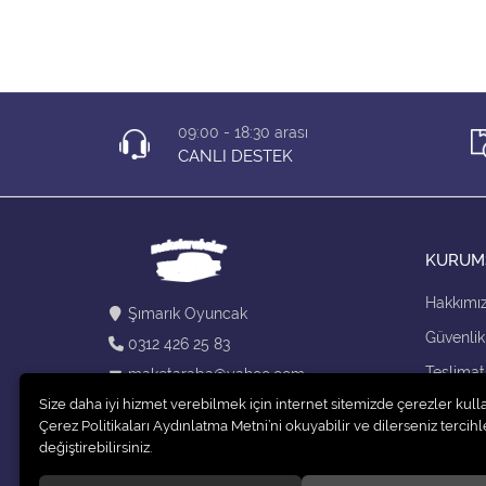
2024 Special Edition)
09:00 - 18:30 arası
CANLI DESTEK
KURUM
Hakkımı
Şımarık Oyuncak
Güvenlik
0312 426 25 83
Teslimat
maketaraba@yahoo.com
Size daha iyi hizmet verebilmek için internet sitemizde çerezler kull
Kargo Se
Çerez Politikaları Aydınlatma Metni’ni okuyabilir ve dilerseniz tercihle
değiştirebilirsiniz.