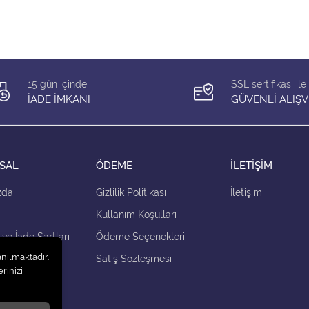
15 gün içinde
SSL sertifikası ile
İADE İMKANI
GÜVENLİ ALIŞV
SAL
ÖDEME
İLETİŞİM
zda
Gizlilik Politikası
İletişim
Kullanım Koşulları
 ve İade Şartları
Ödeme Seçenekleri
anılmaktadır.
çenekleri
Satış Sözleşmesi
rinizi