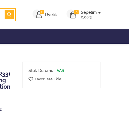
Sepetim
0
Üyelik
0,00
Stok Durumu:
VAR
R33)
Favorilere Ekle
ong
tion