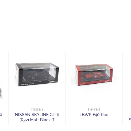
Nissan
Ferrari
60
NISSAN SKYLINE GT-R
LBWK F40 Red
(R32) Matt Black T