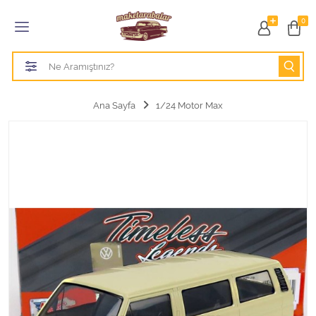
Tüm Kategoriler
0
1/18 BURAGO
1/18 CMC model arabalar
Ana Sayfa
1/24 Motor Max
1/18 Greenlight
1/18 GT SPIRIT
1/18 HOT WHEELS
1/18 JADA TOYS
1/18 KK Scale
1/18 MAİSTO