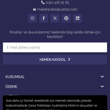
0312 426 25 83
maketaraba@yahoo.com
Tüm Kategorileri Gör
Fırsatlar ve duyurularımız hakkında bilgi sahibi olmak için
kaydolun!
HEMEN KAYDOL
KURUMSAL
ÖDEME
İLETİŞİM
Size daha iyi hizmet verebilmek için internet sitemizde çerezler
kullanılmaktadır. Çerez Politikaları Aydınlatma Metni’ni okuyabilir ve