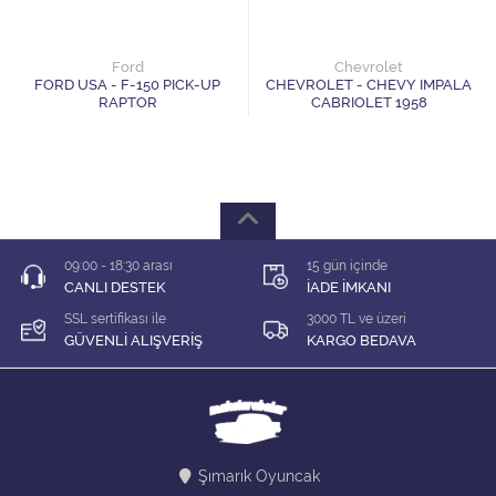
1/64 KARIŞIK Firma
1/64 Majorette
Ford
Chevrolet
FORD USA - F-150 PICK-UP
CHEVROLET - CHEVY IMPALA
RAPTOR
CABRIOLET 1958
1/64 Matchbox
1/64 Mini GT
1/64 MODEL LER
09:00 - 18:30 arası
15 gün içinde
1/64 Tarmac
CANLI DESTEK
İADE İMKANI
SSL sertifikası ile
3000 TL ve üzeri
1/64 Time Micro
GÜVENLİ ALIŞVERİŞ
KARGO BEDAVA
ÇEK BIRAK ARABALAR
DİORAMA MALZEMELERİ
Şımarık Oyuncak
İNDİRİM Lİ MODELLER