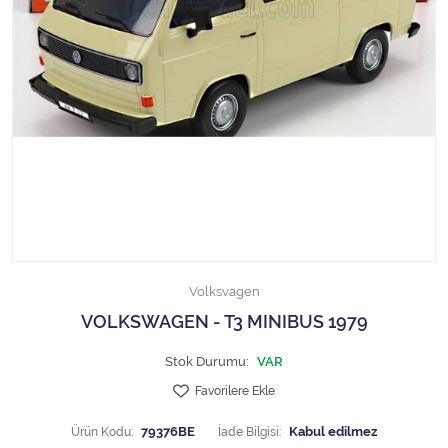
1/18 MCG
1/18 MİNİCHAMPS
1/18 Motormax
1/18 NOREV
1/18 Otto Models
1/18 SOLIDO
Volksvagen
1/18 WELLY
VOLKSWAGEN - T3 MINIBUS 1979
1/18 WERK83
Stok Durumu:
VAR
Favorilere Ekle
1/24 Burago
Ürün Kodu:
79376BE
İade Bilgisi: