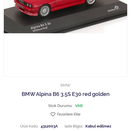
1/18 MCG
1/18 MİNİCHAMPS
1/18 Motormax
1/18 NOREV
1/18 Otto Models
1/18 SOLIDO
BMW
1/18 WELLY
BMW Alpina B6 3.5S E30 red golden
1/18 WERK83
Stok Durumu:
VAR
Favorilere Ekle
1/24 Burago
Ürün Kodu:
4312003A
İade Bilgisi: