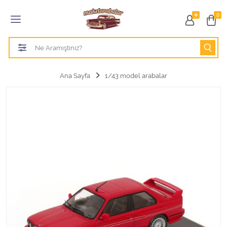
Tüm Kategoriler
0
1/18 BURAGO
1/18 CMC model arabalar
Ana Sayfa
1/43 model arabalar
1/18 Greenlight
1/18 GT SPIRIT
1/18 HOT WHEELS
1/18 JADA TOYS
1/18 KK Scale
1/18 MAİSTO