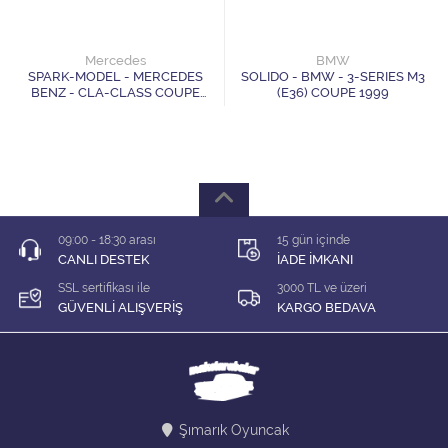
1/64 KARIŞIK Firma
1/64 Majorette
Mercedes
BMW
SPARK-MODEL - MERCEDES
SOLIDO - BMW - 3-SERIES M3
BENZ - CLA-CLASS COUPE
(E36) COUPE 1999
1/64 Matchbox
(C118) 2019
1/64 Mini GT
1/64 MODEL LER
09:00 - 18:30 arası
15 gün içinde
1/64 Tarmac
CANLI DESTEK
İADE İMKANI
SSL sertifikası ile
3000 TL ve üzeri
1/64 Time Micro
GÜVENLİ ALIŞVERİŞ
KARGO BEDAVA
ÇEK BIRAK ARABALAR
DİORAMA MALZEMELERİ
Şımarık Oyuncak
İNDİRİM Lİ MODELLER