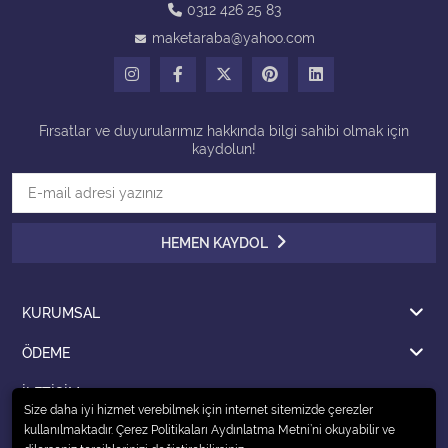
0312 426 25 83
maketaraba@yahoo.com
Tüm Kategorileri Gör
Fırsatlar ve duyurularımız hakkında bilgi sahibi olmak için
kaydolun!
HEMEN KAYDOL
KURUMSAL
ÖDEME
İLETİŞİM
Size daha iyi hizmet verebilmek için internet sitemizde çerezler
kullanılmaktadır. Çerez Politikaları Aydınlatma Metni’ni okuyabilir ve