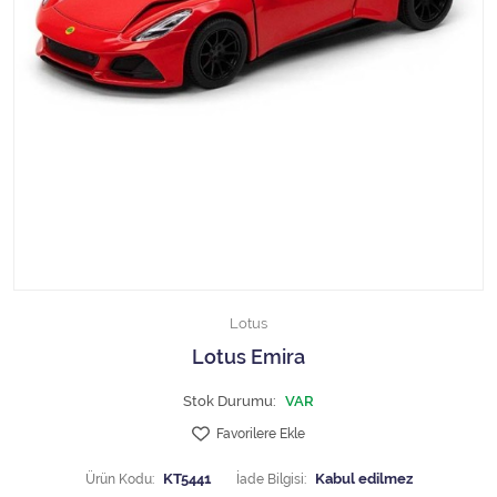
1/18 MCG
1/18 MİNİCHAMPS
1/18 Motormax
1/18 NOREV
1/18 Otto Models
1/18 SOLIDO
Lotus
1/18 WELLY
Lotus Emira
1/18 WERK83
Stok Durumu:
VAR
Favorilere Ekle
1/24 Burago
Ürün Kodu:
KT5441
İade Bilgisi: