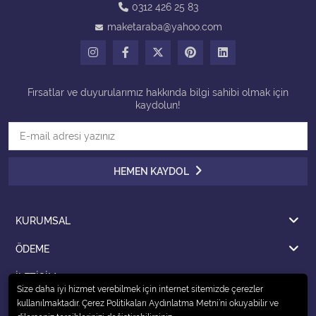
0312 426 25 83
maketaraba@yahoo.com
Tüm Kategorileri Gör
Fırsatlar ve duyurularımız hakkında bilgi sahibi olmak için
kaydolun!
HEMEN KAYDOL
KURUMSAL
ÖDEME
İLETİŞİM
Size daha iyi hizmet verebilmek için internet sitemizde çerezler
kullanılmaktadır. Çerez Politikaları Aydınlatma Metni’ni okuyabilir ve