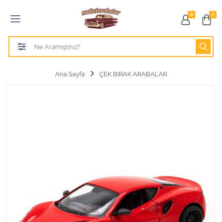
Tüm Kategoriler
0
1/18 BURAGO
1/18 CMC model arabalar
Ana Sayfa
ÇEK BIRAK ARABALAR
1/18 Greenlight
1/18 GT SPIRIT
1/18 HOT WHEELS
1/18 JADA TOYS
1/18 KK Scale
1/18 MAİSTO