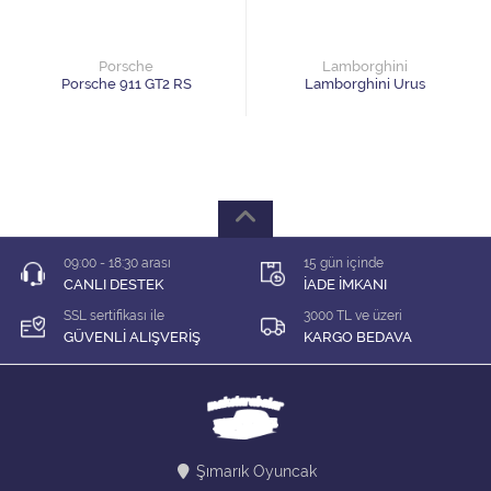
1/64 KARIŞIK Firma
1/64 Majorette
Porsche
Lamborghini
Porsche 911 GT2 RS
Lamborghini Urus
1/64 Matchbox
1/64 Mini GT
1/64 MODEL LER
09:00 - 18:30 arası
15 gün içinde
1/64 Tarmac
CANLI DESTEK
İADE İMKANI
SSL sertifikası ile
3000 TL ve üzeri
1/64 Time Micro
GÜVENLİ ALIŞVERİŞ
KARGO BEDAVA
ÇEK BIRAK ARABALAR
DİORAMA MALZEMELERİ
Şımarık Oyuncak
İNDİRİM Lİ MODELLER