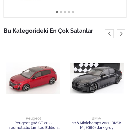
1/24 GreenLight
1/24 Jada Toys
Bu Kategorideki En Çok Satanlar
1/24 Maisto
1/24 Motor Max
1/24 Welly
1/43 model arabalar
1/64 GreenLight
1/64 Hot wheels
1/64 Inno Models
Peugeot
BMW
Peugeot 308 GT 2022
1:18 Minichamps 2020 BMW
redmetallic Limited Edition
M3 (G80) dark grey