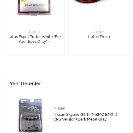
1/18 MCG
1/18 MİNİCHAMPS
Lotus
Lotus
1/18 Motormax
Lotus Esprit Turbo White "For
Lotus Emira
Your Eyes Only" -
1/18 NOREV
1/18 Otto Models
1/18 SOLIDO
Yeni Gelenler
1/18 WELLY
1/18 WERK83
Nissan
Nissan Skyline GT-R (NISMO BNR32
CRS Version) Dark Metal Gray
1/24 Burago