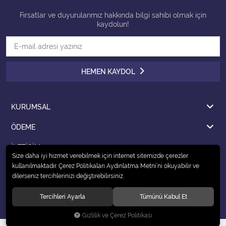
Fırsatlar ve duyurularımız hakkında bilgi sahibi olmak için
Tüm Kategorileri Gör
kaydolun!
HEMEN KAYDOL
KURUMSAL
ÖDEME
İLETİŞİM
Size daha iyi hizmet verebilmek için internet sitemizde çerezler
kullanılmaktadır. Çerez Politikaları Aydınlatma Metni’ni okuyabilir ve
dilerseniz tercihlerinizi değiştirebilirsiniz.
© 2020
ŞIMARIK OYUNCAK
. Tüm hakları saklıdır.
Tercihleri Ayarla
Tümünü Kabul Et
Gizlilik ve Çerez Politikası
®
Hipotenüs
Yeni Nesil E-Ticaret Sistemleri ile Hazırlanmıştır.