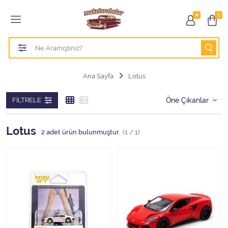
Tüm Kategoriler
0
1/18 BURAGO
1/18 CMC model arabalar
Ana Sayfa
Lotus
1/18 Greenlight
FILTRELE
1/18 GT SPIRIT
Lotus
2
adet ürün bulunmuştur.
(1 / 1)
1/18 HOT WHEELS
1/18 JADA TOYS
1/18 KK Scale
1/18 MAİSTO