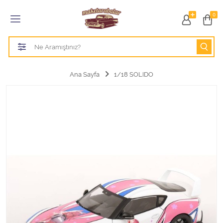
Tüm Kategoriler
0
1/18 BURAGO
1/18 CMC model arabalar
Ana Sayfa
1/18 SOLIDO
1/18 Greenlight
1/18 GT SPIRIT
1/18 HOT WHEELS
1/18 JADA TOYS
1/18 KK Scale
1/18 MAİSTO