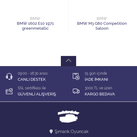
1/64 KARIŞIK Firma
1/64 Majorette
BMW
BMW
BMW 1602 E10 1971
BMW M3 G80 Competition
greenmetallic
Saloon
1/64 Matchbox
1/64 Mini GT
1/64 MODEL LER
09:00 - 18:30 arası
15 gün içinde
1/64 Tarmac
CANLI DESTEK
İADE İMKANI
SSL sertifikası ile
3000 TL ve üzeri
1/64 Time Micro
GÜVENLİ ALIŞVERİŞ
KARGO BEDAVA
ÇEK BIRAK ARABALAR
DİORAMA MALZEMELERİ
Şımarık Oyuncak
İNDİRİM Lİ MODELLER