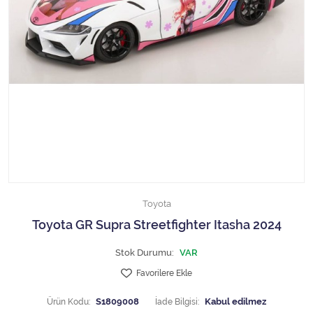
1/18 MCG
1/18 MİNİCHAMPS
1/18 Motormax
1/18 NOREV
1/18 Otto Models
1/18 SOLIDO
Toyota
1/18 WELLY
Toyota GR Supra Streetfighter Itasha 2024
1/18 WERK83
Stok Durumu:
VAR
Favorilere Ekle
1/24 Burago
Ürün Kodu:
S1809008
İade Bilgisi: