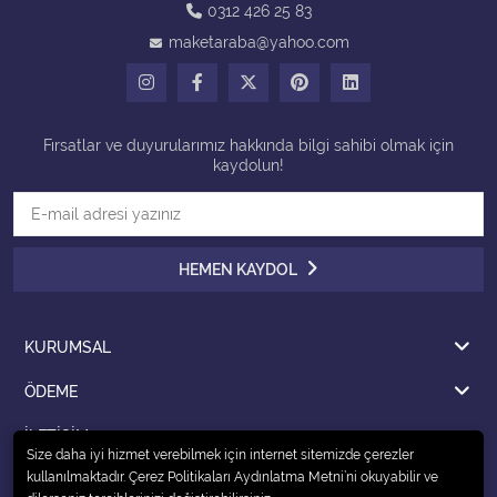
0312 426 25 83
maketaraba@yahoo.com
Tüm Kategorileri Gör
Fırsatlar ve duyurularımız hakkında bilgi sahibi olmak için
kaydolun!
HEMEN KAYDOL
KURUMSAL
ÖDEME
İLETİŞİM
Size daha iyi hizmet verebilmek için internet sitemizde çerezler
kullanılmaktadır. Çerez Politikaları Aydınlatma Metni’ni okuyabilir ve