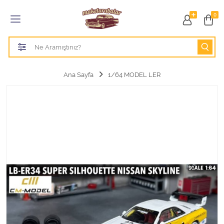
Tüm Kategoriler
0
1/18 BURAGO
1/18 CMC model arabalar
Ana Sayfa
1/64 MODEL LER
1/18 Greenlight
1/18 GT SPIRIT
1/18 HOT WHEELS
1/18 JADA TOYS
1/18 KK Scale
1/18 MAİSTO