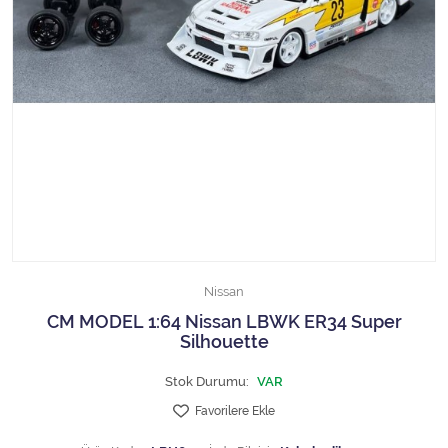
1/18 MCG
1/18 MİNİCHAMPS
1/18 Motormax
1/18 NOREV
1/18 Otto Models
1/18 SOLIDO
Nissan
1/18 WELLY
CM MODEL 1:64 Nissan LBWK ER34 Super
Silhouette
1/18 WERK83
Stok Durumu:
VAR
1/24 Burago
Favorilere Ekle