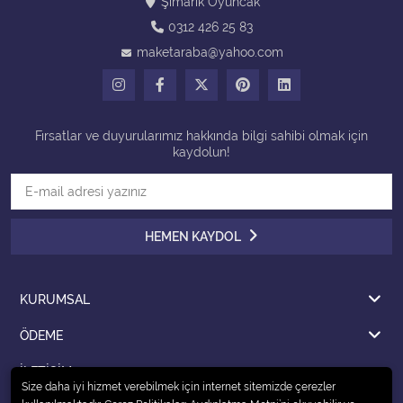
Şımarık Oyuncak
0312 426 25 83
Tüm Kategorileri Gör
maketaraba@yahoo.com
Fırsatlar ve duyurularımız hakkında bilgi sahibi olmak için
kaydolun!
HEMEN KAYDOL
KURUMSAL
ÖDEME
İLETİŞİM
Size daha iyi hizmet verebilmek için internet sitemizde çerezler