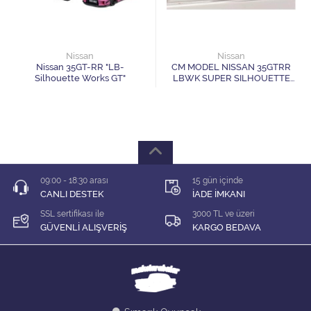
1/64 KARIŞIK Firma
1/64 Majorette
Nissan
Nissan
Nissan 35GT-RR "LB-
CM MODEL NISSAN 35GTRR
1/64 Matchbox
Silhouette Works GT"
LBWK SUPER SILHOUETTE
RED 1:64
1/64 Mini GT
1/64 MODEL LER
1/64 Tarmac
09:00 - 18:30 arası
15 gün içinde
CANLI DESTEK
İADE İMKANI
1/64 Time Micro
SSL sertifikası ile
3000 TL ve üzeri
GÜVENLİ ALIŞVERİŞ
KARGO BEDAVA
ÇEK BIRAK ARABALAR
DİORAMA MALZEMELERİ
İNDİRİM Lİ MODELLER