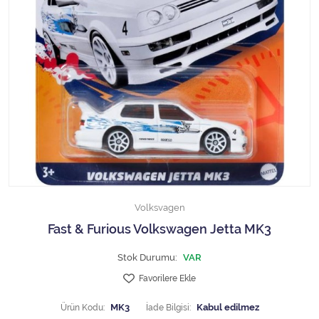
1/18 MCG
1/18 MİNİCHAMPS
1/18 Motormax
1/18 NOREV
1/18 Otto Models
1/18 SOLIDO
Volksvagen
1/18 WELLY
Fast & Furious Volkswagen Jetta MK3
1/18 WERK83
Stok Durumu:
VAR
Favorilere Ekle
1/24 Burago
Ürün Kodu:
MK3
İade Bilgisi: