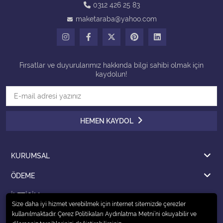
0312 426 25 83
maketaraba@yahoo.com
Tüm Kategorileri Gör
Fırsatlar ve duyurularımız hakkında bilgi sahibi olmak için
kaydolun!
HEMEN KAYDOL
KURUMSAL
ÖDEME
İLETİŞİM
Size daha iyi hizmet verebilmek için internet sitemizde çerezler
kullanılmaktadır. Çerez Politikaları Aydınlatma Metni’ni okuyabilir ve