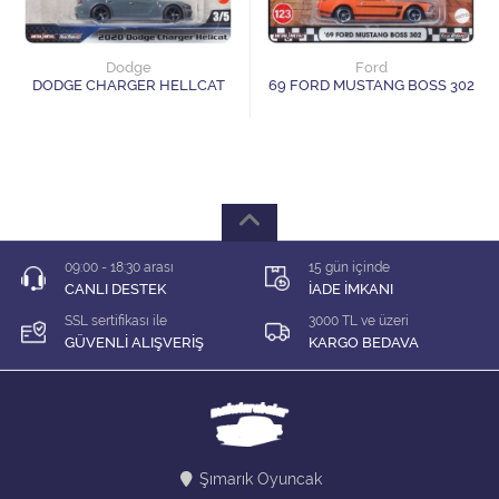
1/64 KARIŞIK Firma
1/64 Majorette
Dodge
Ford
DODGE CHARGER HELLCAT
69 FORD MUSTANG BOSS 302
1/64 Matchbox
1/64 Mini GT
1/64 MODEL LER
09:00 - 18:30 arası
15 gün içinde
1/64 Tarmac
CANLI DESTEK
İADE İMKANI
SSL sertifikası ile
3000 TL ve üzeri
1/64 Time Micro
GÜVENLİ ALIŞVERİŞ
KARGO BEDAVA
ÇEK BIRAK ARABALAR
DİORAMA MALZEMELERİ
Şımarık Oyuncak
İNDİRİM Lİ MODELLER