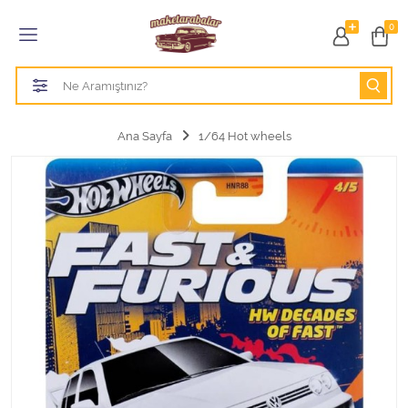
Tüm Kategoriler
0
1/18 BURAGO
1/18 CMC model arabalar
Ana Sayfa
1/64 Hot wheels
1/18 Greenlight
1/18 GT SPIRIT
1/18 HOT WHEELS
1/18 JADA TOYS
1/18 KK Scale
1/18 MAİSTO