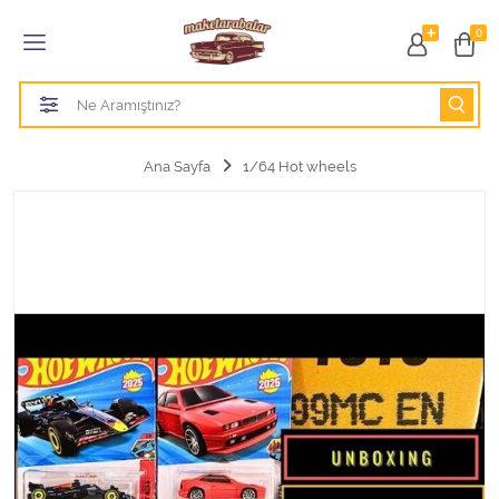
Tüm Kategoriler
0
1/18 BURAGO
1/18 CMC model arabalar
Ana Sayfa
1/64 Hot wheels
1/18 Greenlight
1/18 GT SPIRIT
1/18 HOT WHEELS
1/18 JADA TOYS
1/18 KK Scale
1/18 MAİSTO