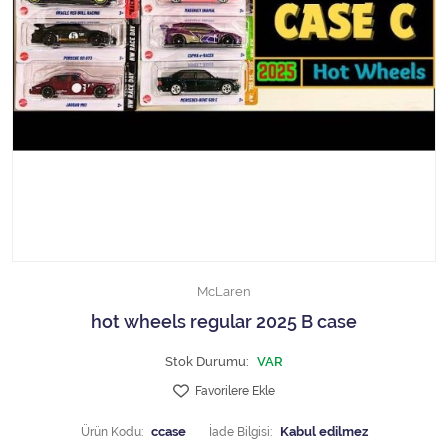
1/18 MCG
1/18 MİNİCHAMPS
1/18 Motormax
1/18 NOREV
1/18 Otto Models
1/18 SOLIDO
McLaren
1/18 WELLY
hot wheels regular 2025 B case
1/18 WERK83
Stok Durumu:
VAR
Favorilere Ekle
1/24 Burago
Ürün Kodu:
ccase
İade Bilgisi: