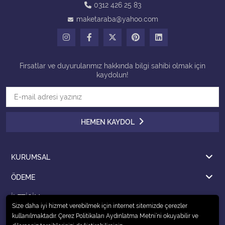
0312 426 25 83
maketaraba@yahoo.com
Tüm Kategorileri Gör
Fırsatlar ve duyurularımız hakkında bilgi sahibi olmak için
kaydolun!
HEMEN KAYDOL
KURUMSAL
ÖDEME
İLETİŞİM
Size daha iyi hizmet verebilmek için internet sitemizde çerezler
kullanılmaktadır. Çerez Politikaları Aydınlatma Metni’ni okuyabilir ve