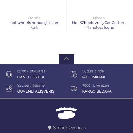
1/64 KARIŞIK Firma
1/64 Majorette
Honda
Nissan
hot wheels honda 5li uzun
Hot Wheels 2025 Car Culture
kart
- Timeless Icons
1/64 Matchbox
1/64 Mini GT
1/64 MODEL LER
09:00 - 18:30 arası
15 gün içinde
1/64 Tarmac
CANLI DESTEK
İADE İMKANI
SSL sertifikası ile
3000 TL ve üzeri
1/64 Time Micro
GÜVENLİ ALIŞVERİŞ
KARGO BEDAVA
ÇEK BIRAK ARABALAR
DİORAMA MALZEMELERİ
Şımarık Oyuncak
İNDİRİM Lİ MODELLER