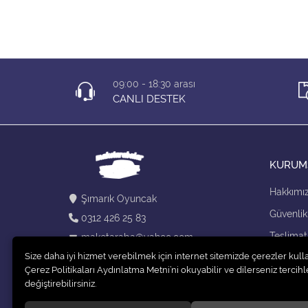
09:00 - 18:30 arası
CANLI DESTEK
KURUM
Hakkımı
Şımarık Oyuncak
Güvenlik
0312 426 25 83
Teslimat
maketaraba@yahoo.com
Size daha iyi hizmet verebilmek için internet sitemizde çerezler kull
Kargo Se
Çerez Politikaları Aydınlatma Metni’ni okuyabilir ve dilerseniz tercihle
değiştirebilirsiniz.