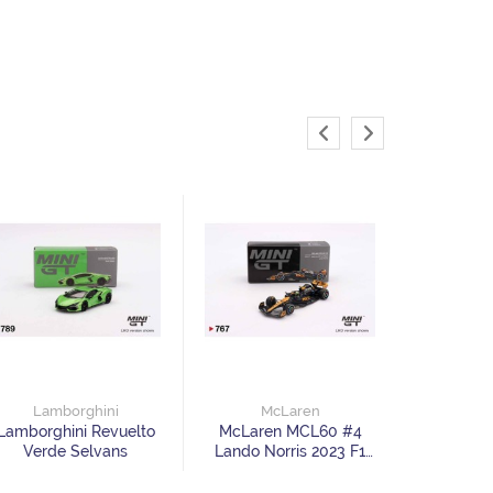
Lamb
Lamborgh
GT3 EVO
Lamborghini
McLaren
IMSA 202
Lamborghini Revuelto
McLaren MCL60 #4
Hrs. - B
Verde Selvans
Lando Norris 2023 F1
2023 Japanese GP 2nd
Place