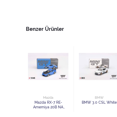
Benzer Ürünler
W
Mazda
BMW
) Isle of
Mazda RX-7 RE-
BMW 3.0 CSL White
Metallic
Amemiya 20B NA
3ROTOR-7 “Ama-san
Go”