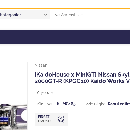
Nissan
[KaidoHouse x MiniGT] Nissan Skyl
2000GT-R (KPGC10) Kaido Works V
0
yorum
Ürün Kodu:
KHMG165
İade Bilgisi:
FIRSAT
ÜRÜNÜ