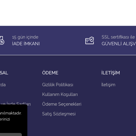
15 gün içinde
SSL sertifikası ile
İADE İMKANI
GÜVENLİ ALIŞV
SAL
ÖDEME
İLETİŞİM
zda
Gizlilik Politikası
İletişim
Kullanım Koşulları
 ve İade Şartları
Ödeme Seçenekleri
anılmaktadır.
çenekleri
Satış Sözleşmesi
rinizi