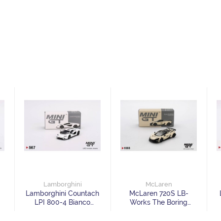
Lamborghini
McLaren
Lamborghini Countach
McLaren 720S LB-
LPI 800-4 Bianco
Works The Boring
Siderale
Concept