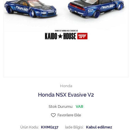
1/18 MCG
1/18 MİNİCHAMPS
1/18 Motormax
1/18 NOREV
1/18 Otto Models
1/18 SOLIDO
Honda
1/18 WELLY
Honda NSX Evasive V2
1/18 WERK83
Stok Durumu:
VAR
Favorilere Ekle
1/24 Burago
Ürün Kodu:
KHMG137
İade Bilgisi: