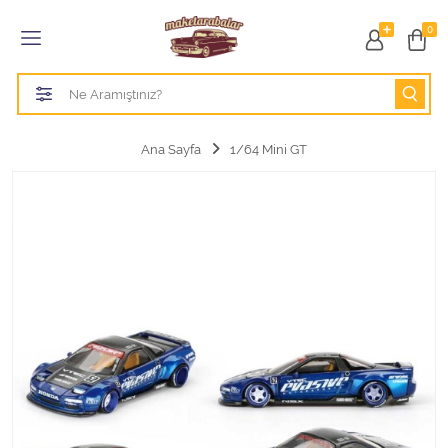
Tüm Kategoriler
0
1/18 BURAGO
1/18 CMC model arabalar
Ana Sayfa
1/64 Mini GT
1/18 Greenlight
1/18 GT SPIRIT
1/18 HOT WHEELS
1/18 JADA TOYS
1/18 KK Scale
1/18 MAİSTO