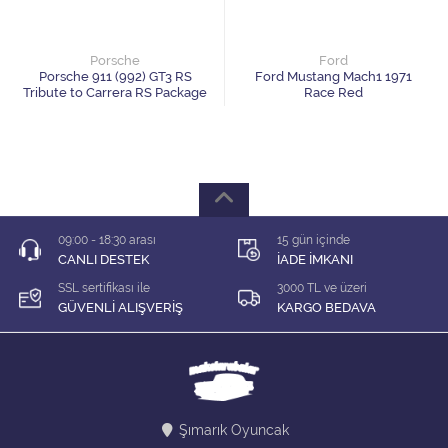
1/64 KARIŞIK Firma
1/64 Majorette
Porsche
Ford
Porsche 911 (992) GT3 RS
Ford Mustang Mach1 1971
Tribute to Carrera RS Package
Race Red
1/64 Matchbox
1/64 Mini GT
1/64 MODEL LER
09:00 - 18:30 arası
15 gün içinde
1/64 Tarmac
CANLI DESTEK
İADE İMKANI
SSL sertifikası ile
3000 TL ve üzeri
1/64 Time Micro
GÜVENLİ ALIŞVERİŞ
KARGO BEDAVA
ÇEK BIRAK ARABALAR
DİORAMA MALZEMELERİ
Şımarık Oyuncak
İNDİRİM Lİ MODELLER