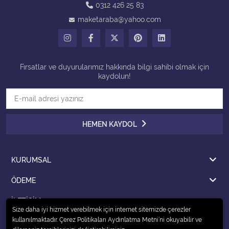
0312 426 25 83
maketaraba@yahoo.com
Tüm Kategorileri Gör
Fırsatlar ve duyurularımız hakkında bilgi sahibi olmak için
kaydolun!
HEMEN KAYDOL
KURUMSAL
ÖDEME
İLETİŞİM
Size daha iyi hizmet verebilmek için internet sitemizde çerezler
kullanılmaktadır. Çerez Politikaları Aydınlatma Metni’ni okuyabilir ve