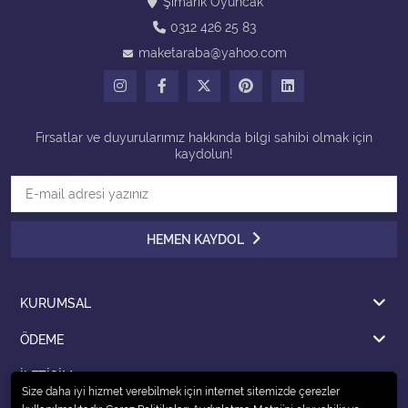
Şımarık Oyuncak
0312 426 25 83
Tüm Kategorileri Gör
maketaraba@yahoo.com
Fırsatlar ve duyurularımız hakkında bilgi sahibi olmak için
kaydolun!
HEMEN KAYDOL
KURUMSAL
ÖDEME
İLETİŞİM
Size daha iyi hizmet verebilmek için internet sitemizde çerezler