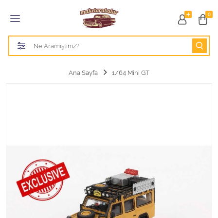
Tüm Kategoriler
0
1/18 BURAGO
1/18 CMC model arabalar
Ana Sayfa
1/64 Mini GT
1/18 Greenlight
1/18 GT SPIRIT
1/18 HOT WHEELS
1/18 JADA TOYS
1/18 KK Scale
1/18 MAİSTO