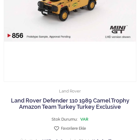
1/18 MCG
1/18 MİNİCHAMPS
1/18 Motormax
1/18 NOREV
1/18 Otto Models
1/18 SOLIDO
Land Rover
1/18 WELLY
Land Rover Defender 110 1989 Camel Trophy
Amazon Team Turkey Turkey Exclusive
1/18 WERK83
Stok Durumu:
VAR
1/24 Burago
Favorilere Ekle