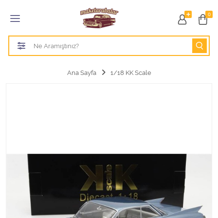
Tüm Kategoriler
0
1/18 BURAGO
1/18 CMC model arabalar
Ana Sayfa
1/18 KK Scale
1/18 Greenlight
1/18 GT SPIRIT
1/18 HOT WHEELS
1/18 JADA TOYS
1/18 KK Scale
1/18 MAİSTO