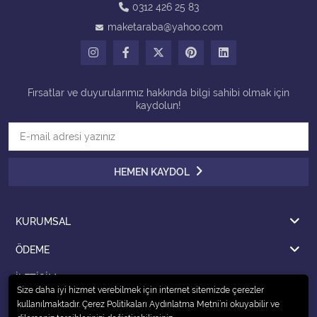
0312 426 25 83
maketaraba@yahoo.com
Tüm Kategorileri Gör
Fırsatlar ve duyurularımız hakkında bilgi sahibi olmak için
kaydolun!
HEMEN KAYDOL
KURUMSAL
ÖDEME
İLETİŞİM
Size daha iyi hizmet verebilmek için internet sitemizde çerezler
kullanılmaktadır. Çerez Politikaları Aydınlatma Metni’ni okuyabilir ve