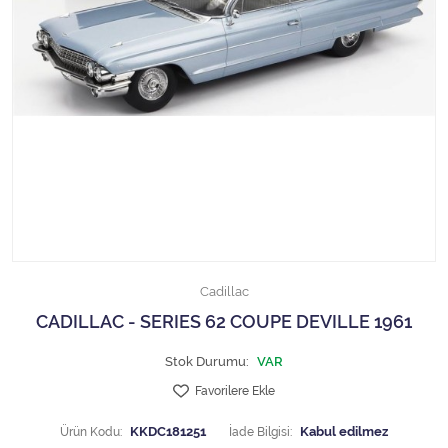
1/18 MCG
1/18 MİNİCHAMPS
1/18 Motormax
1/18 NOREV
1/18 Otto Models
1/18 SOLIDO
Cadillac
1/18 WELLY
CADILLAC - SERIES 62 COUPE DEVILLE 1961
1/18 WERK83
Stok Durumu:
VAR
Favorilere Ekle
1/24 Burago
Ürün Kodu:
KKDC181251
İade Bilgisi: