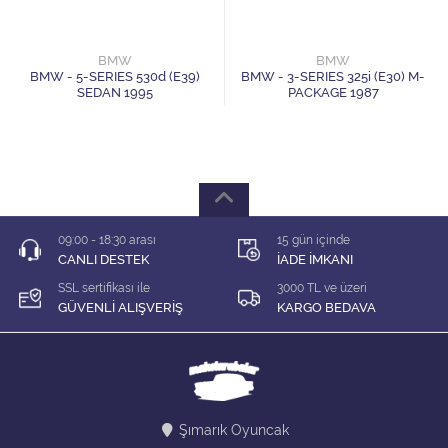
1/64 KARIŞIK Firma
1/64 Majorette
BMW
BMW
BMW - 5-SERIES 530d (E39)
BMW - 3-SERIES 325i (E30) M-
SEDAN 1995
PACKAGE 1987
1/64 Matchbox
1/64 Mini GT
1/64 MODEL LER
09:00 - 18:30 arası
15 gün içinde
1/64 Tarmac
CANLI DESTEK
İADE İMKANI
SSL sertifikası ile
3000 TL ve üzeri
1/64 Time Micro
GÜVENLİ ALIŞVERİŞ
KARGO BEDAVA
ÇEK BIRAK ARABALAR
DİORAMA MALZEMELERİ
Şımarık Oyuncak
İNDİRİM Lİ MODELLER