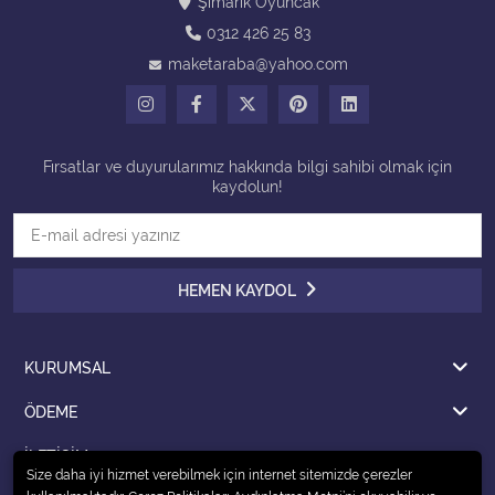
Şımarık Oyuncak
0312 426 25 83
Tüm Kategorileri Gör
maketaraba@yahoo.com
Fırsatlar ve duyurularımız hakkında bilgi sahibi olmak için
kaydolun!
HEMEN KAYDOL
KURUMSAL
ÖDEME
İLETİŞİM
Size daha iyi hizmet verebilmek için internet sitemizde çerezler