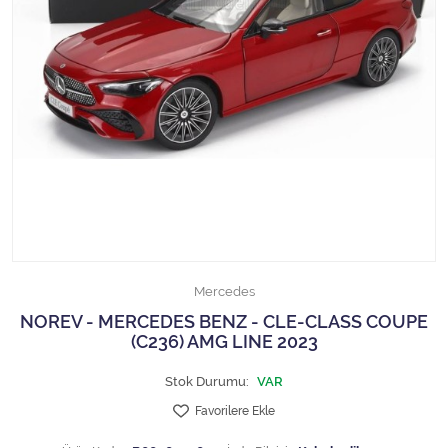
1/18 MCG
1/18 MİNİCHAMPS
1/18 Motormax
1/18 NOREV
1/18 Otto Models
1/18 SOLIDO
Mercedes
1/18 WELLY
NOREV - MERCEDES BENZ - CLE-CLASS COUPE
(C236) AMG LINE 2023
1/18 WERK83
Stok Durumu:
VAR
1/24 Burago
Favorilere Ekle