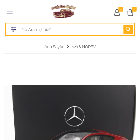
Tüm Kategoriler
0
1/18 BURAGO
1/18 CMC model arabalar
Ana Sayfa
1/18 NOREV
1/18 Greenlight
1/18 GT SPIRIT
1/18 HOT WHEELS
1/18 JADA TOYS
1/18 KK Scale
1/18 MAİSTO