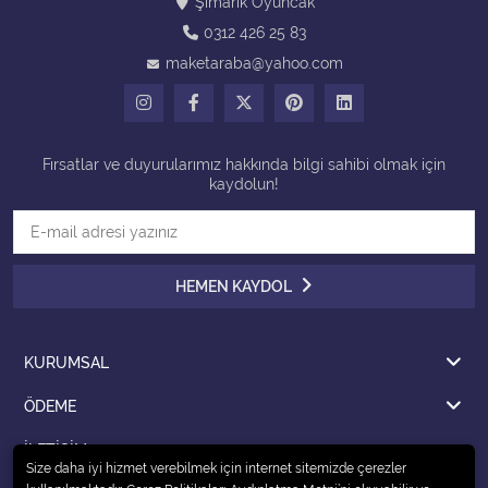
Şımarık Oyuncak
0312 426 25 83
Tüm Kategorileri Gör
maketaraba@yahoo.com
Fırsatlar ve duyurularımız hakkında bilgi sahibi olmak için
kaydolun!
HEMEN KAYDOL
KURUMSAL
ÖDEME
İLETİŞİM
Size daha iyi hizmet verebilmek için internet sitemizde çerezler