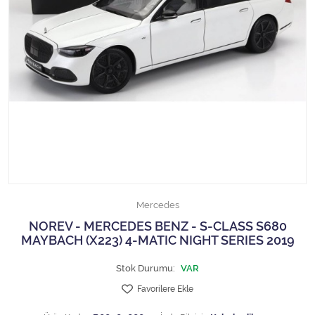
1/18 MCG
1/18 MİNİCHAMPS
1/18 Motormax
1/18 NOREV
1/18 Otto Models
1/18 SOLIDO
Mercedes
1/18 WELLY
NOREV - MERCEDES BENZ - S-CLASS S680
MAYBACH (X223) 4-MATIC NIGHT SERIES 2019
1/18 WERK83
Stok Durumu:
VAR
1/24 Burago
Favorilere Ekle