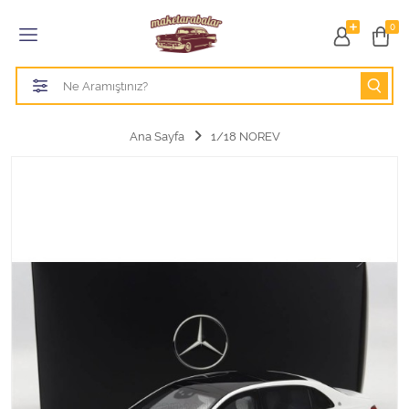
Tüm Kategoriler
0
1/18 BURAGO
1/18 CMC model arabalar
Ana Sayfa
1/18 NOREV
1/18 Greenlight
1/18 GT SPIRIT
1/18 HOT WHEELS
1/18 JADA TOYS
1/18 KK Scale
1/18 MAİSTO