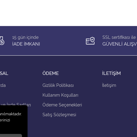
15 gün içinde
SSL sertifikası ile
İADE İMKANI
GÜVENLİ ALIŞV
SAL
ÖDEME
İLETİŞİM
zda
Gizlilik Politikası
İletişim
Kullanım Koşulları
 ve İade Şartları
Ödeme Seçenekleri
anılmaktadır.
çenekleri
Satış Sözleşmesi
rinizi