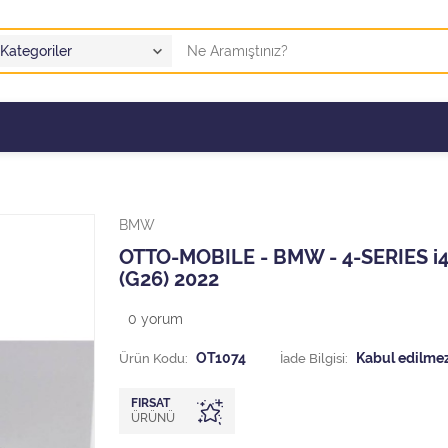
BMW
OTTO-MOBILE - BMW - 4-SERIES i
(G26) 2022
0
yorum
Ürün Kodu:
OT1074
İade Bilgisi:
FIRSAT
ÜRÜNÜ