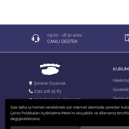
09:00 - 18:30 arası
CANLI DESTEK
KURUM
Hakkımı
Şımarık Oyuncak
Güvenlik
0312 426 25 83
Teslimat
maketaraba@yahoo.com
Size daha iyi hizmet verebilmek için internet sitemizde çerezler kull
Kargo Se
Çerez Politikaları Aydınlatma Metni’ni okuyabilir ve dilerseniz tercihle
değiştirebilirsiniz.