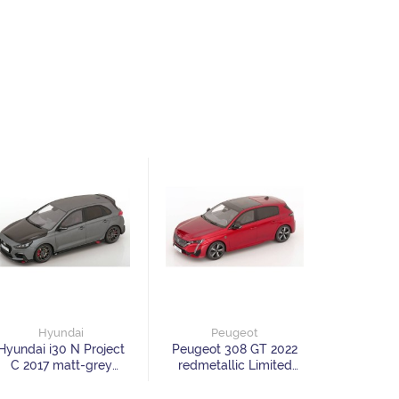
Hyundai
Peugeot
Hyundai i30 N Project
Peugeot 308 GT 2022
C 2017 matt-grey
redmetallic Limited
carbon-black Limited
Edition 999 pcs
Edition 3000 pcs