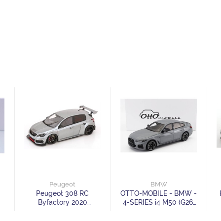
Peugeot
BMW
Peugeot 308 RC
OTTO-MOBILE - BMW -
Byfactory 2020
4-SERIES i4 M50 (G26)
greymetallic Limited
2022
Edition 2000 pcs