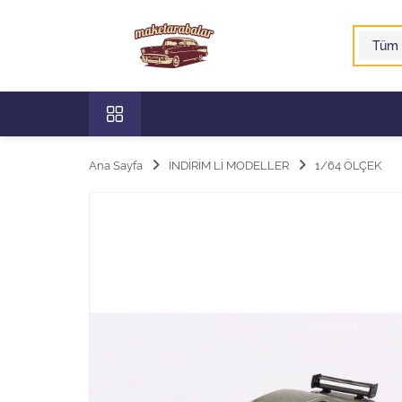
Ana Sayfa
İNDİRİM Lİ MODELLER
1/64 ÖLÇEK