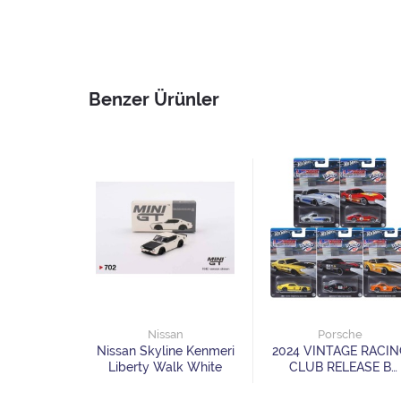
Benzer Ürünler
da
Nissan
Porsche
c Type R
Nissan Skyline Kenmeri
2024 VINTAGE RACIN
 2023 W/
Liberty Walk White
CLUB RELEASE B
 Wheel
SEALED CASE OF 10