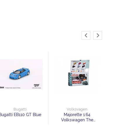
N
HOT 
NISS
Bugatti
Volksvagen
Bugatti EB110 GT Blue
Majorette 1:64
Volkswagen The
Originals- Twin Set
Adventure VW T1 + VW