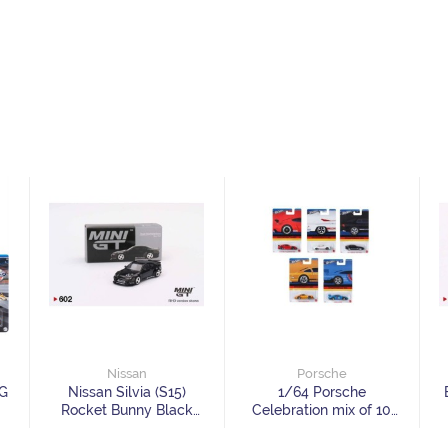
Nissan
Porsche
G
Nissan Silvia (S15)
1/64 Porsche
Rocket Bunny Black
Celebration mix of 10
Pearl
cars