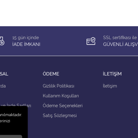
15 gün içinde
SSL sertifikası ile
İADE İMKANI
GÜVENLİ ALIŞV
SAL
ÖDEME
İLETİŞİM
zda
Gizlilik Politikası
İletişim
Kullanım Koşulları
 ve İade Şartları
Ödeme Seçenekleri
anılmaktadır.
çenekleri
Satış Sözleşmesi
rinizi