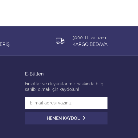
T3
3000 TL ve üzeri
ERİŞ
KARGO BEDAVA
E-Bülten
Fırsatlar ve duyurularımız hakkında bilgi
sahibi olmak için kaydolun!
HEMEN KAYDOL