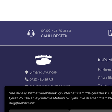
09:00 - 18:30 arası
CANLI DESTEK
KURUM
Hakkımı
Şımarık Oyuncak
Güvenlik
0312 426 25 83
Teslimat
maketaraba@yahoo.com
Size daha iyi hizmet verebilmek için internet sitemizde çerezler kull
Kargo Se
Çerez Politikaları Aydınlatma Metni’ni okuyabilir ve dilerseniz tercihle
değiştirebilirsiniz.