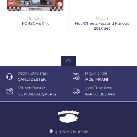
1/64 KARIŞIK Firma
1/64 Majorette
Porsche
Nissan
PORSCHE 935
Hot Wheels Fast and Furious
2025 Set
1/64 Matchbox
1/64 Mini GT
1/64 MODEL LER
09:00 - 18:30 arası
15 gün içinde
1/64 Tarmac
CANLI DESTEK
İADE İMKANI
SSL sertifikası ile
3000 TL ve üzeri
1/64 Time Micro
GÜVENLİ ALIŞVERİŞ
KARGO BEDAVA
ÇEK BIRAK ARABALAR
DİORAMA MALZEMELERİ
Şımarık Oyuncak
İNDİRİM Lİ MODELLER