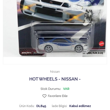
1/18 MCG
1/18 MİNİCHAMPS
1/18 Motormax
1/18 NOREV
1/18 Otto Models
1/18 SOLIDO
Nissan
1/18 WELLY
HOT WHEELS - NISSAN -
1/18 WERK83
Stok Durumu:
VAR
Favorilere Ekle
1/24 Burago
Ürün Kodu:
DLB45
İade Bilgisi: