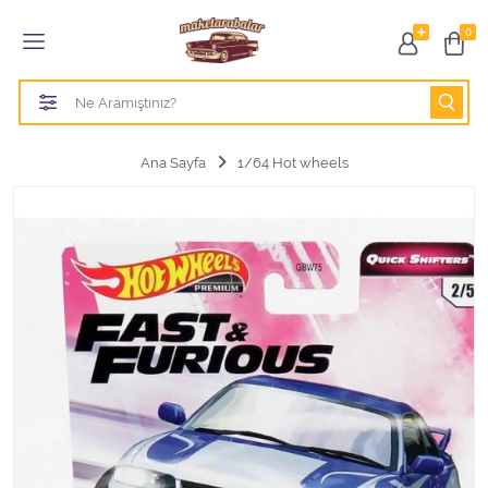
Tüm Kategoriler
0
1/18 BURAGO
1/18 CMC model arabalar
Ana Sayfa
1/64 Hot wheels
1/18 Greenlight
1/18 GT SPIRIT
1/18 HOT WHEELS
1/18 JADA TOYS
1/18 KK Scale
1/18 MAİSTO