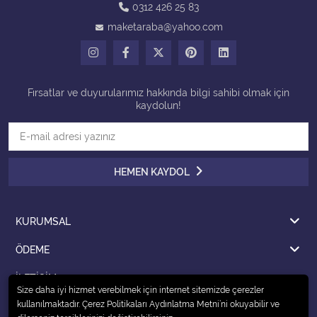
0312 426 25 83
maketaraba@yahoo.com
Tüm Kategorileri Gör
Fırsatlar ve duyurularımız hakkında bilgi sahibi olmak için
kaydolun!
HEMEN KAYDOL
KURUMSAL
ÖDEME
İLETİŞİM
Size daha iyi hizmet verebilmek için internet sitemizde çerezler
kullanılmaktadır. Çerez Politikaları Aydınlatma Metni’ni okuyabilir ve