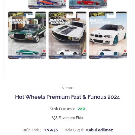
1/18 MCG
1/18 MİNİCHAMPS
1/18 Motormax
1/18 NOREV
1/18 Otto Models
1/18 SOLIDO
Nissan
1/18 WELLY
Hot Wheels Premium Fast & Furious 2024
1/18 WERK83
Stok Durumu:
VAR
Favorilere Ekle
1/24 Burago
Ürün Kodu:
HNW46
İade Bilgisi: