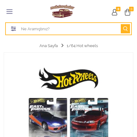
Tüm Kategoriler
0
1/18 BURAGO
1/18 CMC model arabalar
Ana Sayfa
1/64 Hot wheels
1/18 Greenlight
1/18 GT SPIRIT
1/18 HOT WHEELS
1/18 JADA TOYS
1/18 KK Scale
1/18 MAİSTO