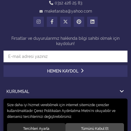
0312 426 25 83
maketaraba@yahoo.com
Tüm Kategorileri Gör
Fırsatlar ve duyurularımız hakkında bilgi sahibi olmak için
kaydolun!
HEMEN KAYDOL
KURUMSAL
ÖDEME
Size daha iyi hizmet verebilmek için internet sitemizde çerezler
kullanılmaktadır. Çerez Politikaları Aydınlatma Metni’ni okuyabilir ve
İLETİŞİM
dilerseniz tercihlerinizi değiştirebilirsiniz.
Tercihleri Ayarla
Tümünü Kabul Et