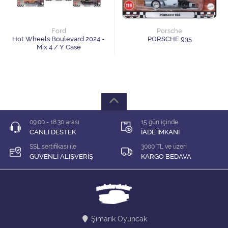
1/64 KARIŞIK Firma
1/64 Majorette
Ford
Porsche
Hot Wheels Boulevard 2024 -
PORSCHE 935
Mix 4 / Y Case
1/64 Matchbox
1/64 Mini GT
1/64 MODEL LER
09:00 - 18:30 arası
15 gün içinde
1/64 Tarmac
CANLI DESTEK
İADE İMKANI
SSL sertifikası ile
3000 TL ve üzeri
1/64 Time Micro
GÜVENLİ ALIŞVERİŞ
KARGO BEDAVA
ÇEK BIRAK ARABALAR
DİORAMA MALZEMELERİ
Şımarık Oyuncak
İNDİRİM Lİ MODELLER