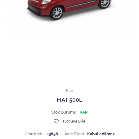
1/18 MCG
1/18 MİNİCHAMPS
1/18 Motormax
1/18 NOREV
1/18 Otto Models
1/18 SOLIDO
Fiat
1/18 WELLY
FIAT 500L
1/18 WERK83
Stok Durumu:
VAR
Favorilere Ekle
1/24 Burago
Ürün Kodu:
43658
İade Bilgisi: