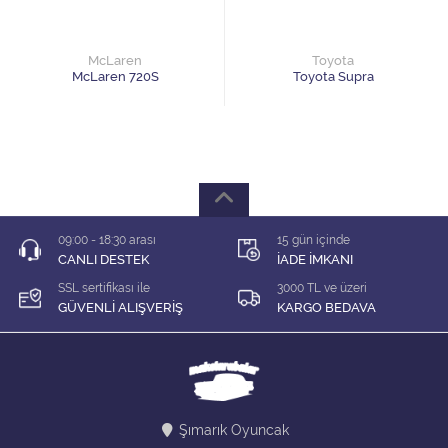
1/64 KARIŞIK Firma
1/64 Majorette
McLaren
Toyota
McLaren 720S
Toyota Supra
1/64 Matchbox
1/64 Mini GT
1/64 MODEL LER
09:00 - 18:30 arası
15 gün içinde
1/64 Tarmac
CANLI DESTEK
İADE İMKANI
SSL sertifikası ile
3000 TL ve üzeri
1/64 Time Micro
GÜVENLİ ALIŞVERİŞ
KARGO BEDAVA
ÇEK BIRAK ARABALAR
DİORAMA MALZEMELERİ
Şımarık Oyuncak
İNDİRİM Lİ MODELLER