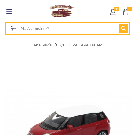
Tüm Kategoriler
0
1/18 BURAGO
1/18 CMC model arabalar
Ana Sayfa
ÇEK BIRAK ARABALAR
1/18 Greenlight
1/18 GT SPIRIT
1/18 HOT WHEELS
1/18 JADA TOYS
1/18 KK Scale
1/18 MAİSTO