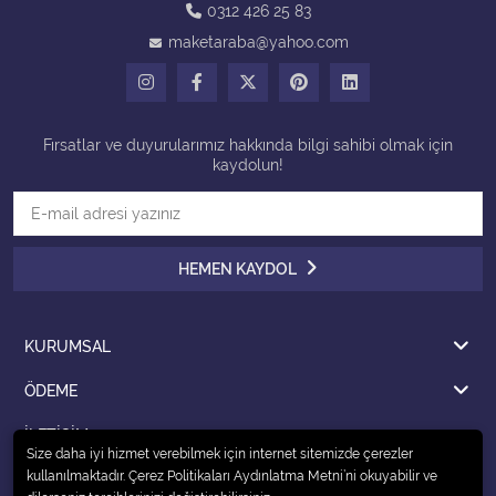
0312 426 25 83
maketaraba@yahoo.com
Tüm Kategorileri Gör
Fırsatlar ve duyurularımız hakkında bilgi sahibi olmak için
kaydolun!
HEMEN KAYDOL
KURUMSAL
ÖDEME
İLETİŞİM
Size daha iyi hizmet verebilmek için internet sitemizde çerezler
kullanılmaktadır. Çerez Politikaları Aydınlatma Metni’ni okuyabilir ve