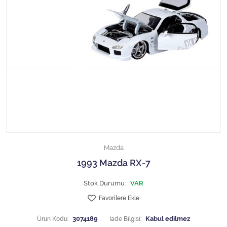
1/18 MCG
1/18 MİNİCHAMPS
1/18 Motormax
1/18 NOREV
1/18 Otto Models
1/18 SOLIDO
Mazda
1/18 WELLY
1993 Mazda RX-7
1/18 WERK83
Stok Durumu:
VAR
Favorilere Ekle
1/24 Burago
Ürün Kodu:
3074189
İade Bilgisi: