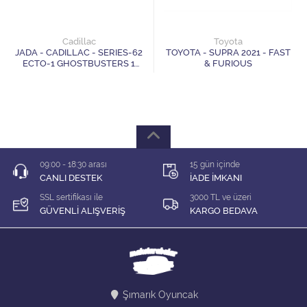
1/64 KARIŞIK Firma
1/64 Majorette
Cadillac
Toyota
JADA - CADILLAC - SERIES-62
TOYOTA - SUPRA 2021 - FAST
ECTO-1 GHOSTBUSTERS 1
& FURIOUS
1/64 Matchbox
1984
1/64 Mini GT
1/64 MODEL LER
09:00 - 18:30 arası
15 gün içinde
1/64 Tarmac
CANLI DESTEK
İADE İMKANI
SSL sertifikası ile
3000 TL ve üzeri
1/64 Time Micro
GÜVENLİ ALIŞVERİŞ
KARGO BEDAVA
ÇEK BIRAK ARABALAR
DİORAMA MALZEMELERİ
Şımarık Oyuncak
İNDİRİM Lİ MODELLER