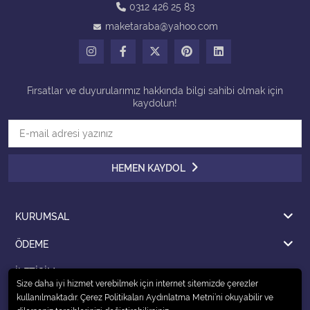
0312 426 25 83
maketaraba@yahoo.com
Tüm Kategorileri Gör
Fırsatlar ve duyurularımız hakkında bilgi sahibi olmak için
kaydolun!
HEMEN KAYDOL
KURUMSAL
ÖDEME
İLETİŞİM
Size daha iyi hizmet verebilmek için internet sitemizde çerezler
kullanılmaktadır. Çerez Politikaları Aydınlatma Metni’ni okuyabilir ve