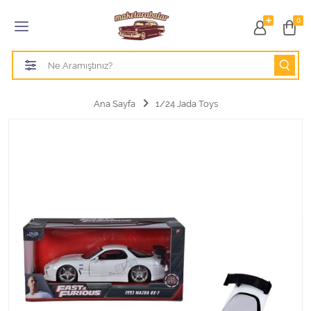
Tüm Kategoriler
0
1/18 BURAGO
1/18 CMC model arabalar
Ana Sayfa
1/24 Jada Toys
1/18 Greenlight
1/18 GT SPIRIT
1/18 HOT WHEELS
1/18 JADA TOYS
1/18 KK Scale
1/18 MAİSTO