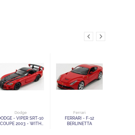
F
FERRARI
Dodge
Ferrari
ODGE - VIPER SRT-10
FERRARI - F-12
COUPE 2003 - WITH
BERLINETTA
RED LINE