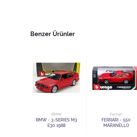
Benzer Ürünler
des
BMW
Ferrari
 BENZ -
BMW - 3-SERIES M3
FERRARI - 550
1984
E30 1988
MARANELLO