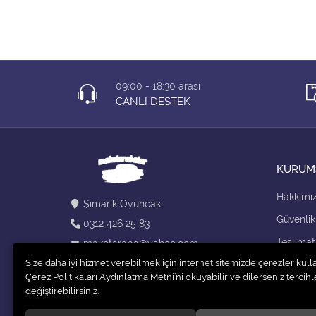
09:00 - 18:30 arası
CANLI DESTEK
KURUM
Hakkımı
Şımarık Oyuncak
Güvenlik
0312 426 25 83
Teslimat
maketaraba@yahoo.com
Size daha iyi hizmet verebilmek için internet sitemizde çerezler kull
Kargo Se
Çerez Politikaları Aydınlatma Metni’ni okuyabilir ve dilerseniz tercihle
değiştirebilirsiniz.