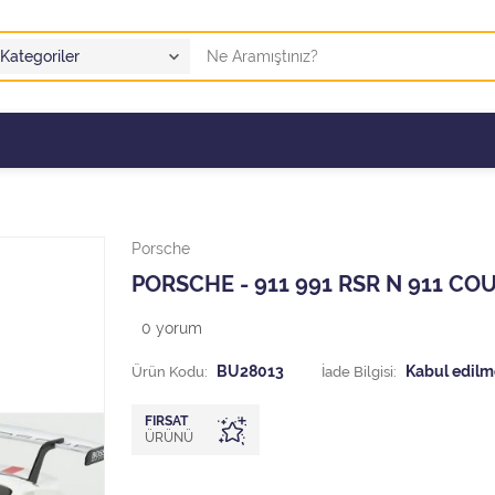
Porsche
PORSCHE - 911 991 RSR N 911 CO
0
yorum
Ürün Kodu:
BU28013
İade Bilgisi:
FIRSAT
ÜRÜNÜ