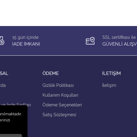
15 gün içinde
SSL sertifikası ile
İADE İMKANI
GÜVENLİ ALIŞV
SAL
ÖDEME
İLETİŞİM
zda
Gizlilik Politikası
İletişim
Kullanım Koşulları
 ve İade Şartları
Ödeme Seçenekleri
anılmaktadır.
çenekleri
Satış Sözleşmesi
rinizi