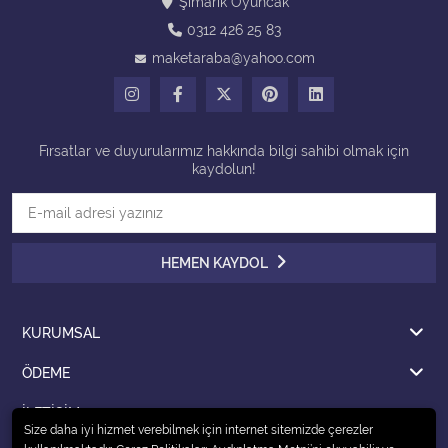
Şımarık Oyuncak
0312 426 25 83
Tüm Kategorileri Gör
maketaraba@yahoo.com
Fırsatlar ve duyurularımız hakkında bilgi sahibi olmak için
kaydolun!
HEMEN KAYDOL
KURUMSAL
ÖDEME
İLETİŞİM
Size daha iyi hizmet verebilmek için internet sitemizde çerezler