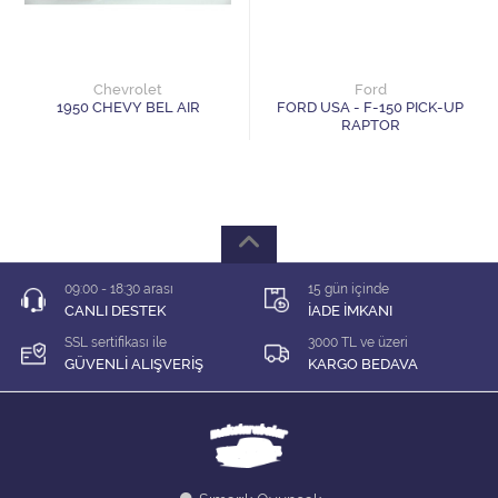
1/64 KARIŞIK Firma
1/64 Majorette
Chevrolet
Ford
1950 CHEVY BEL AIR
FORD USA - F-150 PICK-UP
1/64 Matchbox
RAPTOR
1/64 Mini GT
1/64 MODEL LER
1/64 Tarmac
09:00 - 18:30 arası
15 gün içinde
CANLI DESTEK
İADE İMKANI
1/64 Time Micro
SSL sertifikası ile
3000 TL ve üzeri
GÜVENLİ ALIŞVERİŞ
KARGO BEDAVA
ÇEK BIRAK ARABALAR
DİORAMA MALZEMELERİ
İNDİRİM Lİ MODELLER