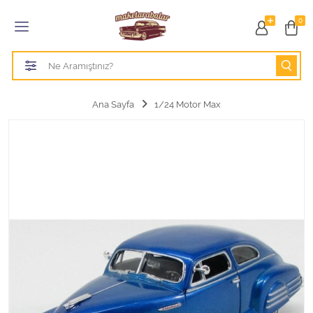
Tüm Kategoriler
0
1/18 BURAGO
1/18 CMC model arabalar
Ana Sayfa
1/24 Motor Max
1/18 Greenlight
1/18 GT SPIRIT
1/18 HOT WHEELS
1/18 JADA TOYS
1/18 KK Scale
1/18 MAİSTO