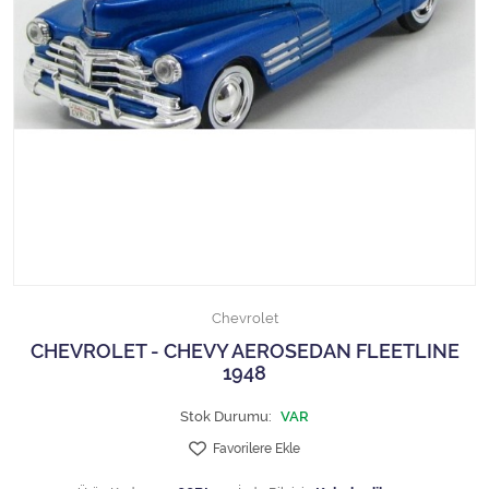
1/18 MCG
1/18 MİNİCHAMPS
1/18 Motormax
1/18 NOREV
1/18 Otto Models
1/18 SOLIDO
Chevrolet
1/18 WELLY
CHEVROLET - CHEVY AEROSEDAN FLEETLINE
1948
1/18 WERK83
Stok Durumu:
VAR
1/24 Burago
Favorilere Ekle