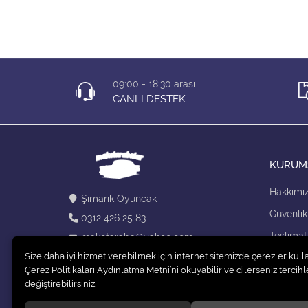
- WALT
EY
09:00 - 18:30 arası
CANLI DESTEK
KURUM
Hakkımı
Şımarık Oyuncak
Güvenlik
0312 426 25 83
Teslimat
maketaraba@yahoo.com
Size daha iyi hizmet verebilmek için internet sitemizde çerezler kull
Kargo Se
Çerez Politikaları Aydınlatma Metni’ni okuyabilir ve dilerseniz tercihle
değiştirebilirsiniz.