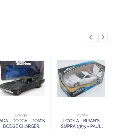
L
JADA - L
HYPERSPO
Dodge
Toyota
FU
ADA - DODGE - DOM'S
TOYOTA - BRIAN'S
DODGE CHARGER
SUPRA 1995 - PAUL
WIDEBODY 1968 -
WALKER - FAST &
FAST & FURIOUS
FURIOUS 7