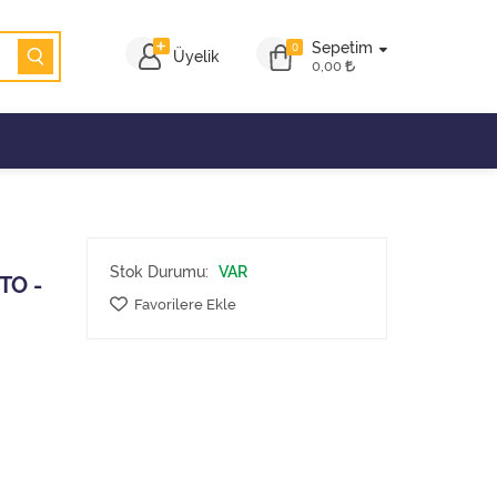
Sepetim
0
Üyelik
0,00
Stok Durumu:
VAR
TO -
Favorilere Ekle