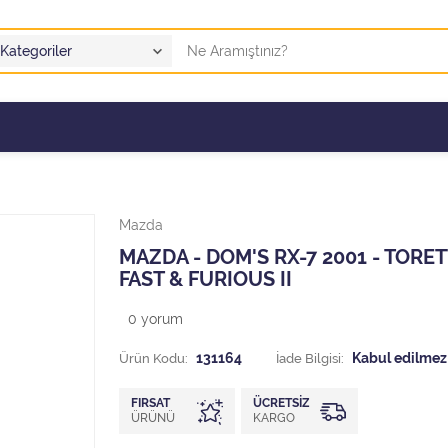
Mazda
MAZDA - DOM'S RX-7 2001 - TORET
FAST & FURIOUS II
0
yorum
Ürün Kodu:
131164
İade Bilgisi:
FIRSAT
ÜCRETSIZ
ÜRÜNÜ
KARGO