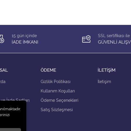
15 gün içinde
SSL sertifikası ile
İADE İMKANI
GÜVENLİ ALIŞV
SAL
ÖDEME
İLETİŞİM
zda
Gizlilik Politikası
İletişim
Kullanım Koşulları
 ve İade Şartları
Ödeme Seçenekleri
anılmaktadır.
çenekleri
Satış Sözleşmesi
rinizi