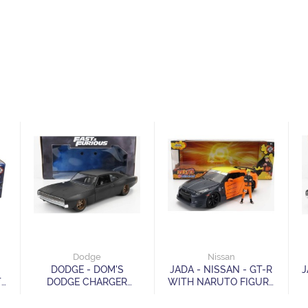
Dodge
Nissan
DODGE - DOM'S
JADA - NISSAN - GT-R
J
T
DODGE CHARGER
WITH NARUTO FIGURE
WIDEBODY 1968 -
2009
FAST & FURIOUS