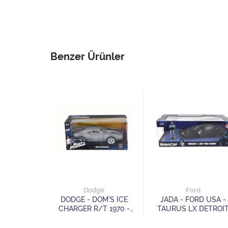
Benzer Ürünler
agen
Dodge
Ford
EN - T1
DODGE - DOM'S ICE
JADA - FORD USA -
US 1962 -
CHARGER R/T 1970 -
TAURUS LX DETROI
POLINO
FAST & FURIOUS VIII
POLICE 1986 WITH
MOUSE
ROBOCOP FIGURE