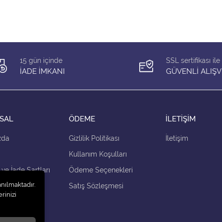
15 gün içinde
SSL sertifikası ile
İADE İMKANI
GÜVENLİ ALIŞV
SAL
ÖDEME
İLETİŞİM
zda
Gizlilik Politikası
İletişim
Kullanım Koşulları
 ve İade Şartları
Ödeme Seçenekleri
anılmaktadır.
çenekleri
Satış Sözleşmesi
rinizi