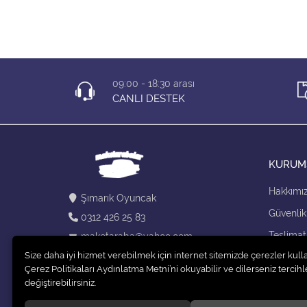
09:00 - 18:30 arası
CANLI DESTEK
KURUM
Hakkımı
Şımarık Oyuncak
Güvenlik
0312 426 25 83
Teslimat
maketaraba@yahoo.com
Size daha iyi hizmet verebilmek için internet sitemizde çerezler kull
Kargo Se
Çerez Politikaları Aydınlatma Metni’ni okuyabilir ve dilerseniz tercihle
değiştirebilirsiniz.