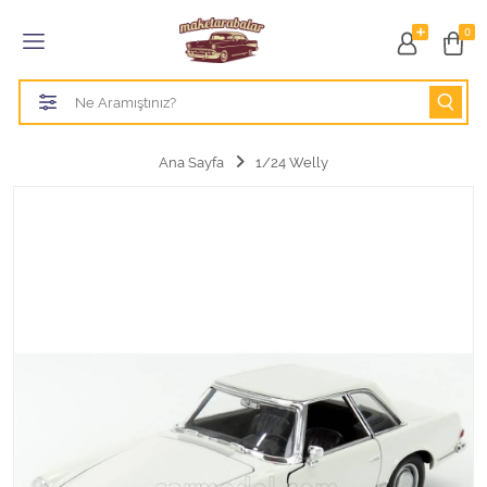
Tüm Kategoriler
0
1/18 BURAGO
1/18 CMC model arabalar
Ana Sayfa
1/24 Welly
1/18 Greenlight
1/18 GT SPIRIT
1/18 HOT WHEELS
1/18 JADA TOYS
1/18 KK Scale
1/18 MAİSTO