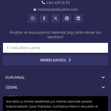
0312 426 25 83
maketaraba@yahoo.com
Tüm Kategorileri Gör
Fırsatlar ve duyurularımız hakkında bilgi sahibi olmak için
kaydolun!
HEMEN KAYDOL
KURUMSAL
ÖDEME
İLETİŞİM
Size daha iyi hizmet verebilmek için internet sitemizde çerezler
kullanılmaktadır. Çerez Politikaları Aydınlatma Metni’ni okuyabilir ve