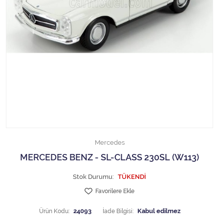
1/18 MCG
1/18 MİNİCHAMPS
1/18 Motormax
1/18 NOREV
1/18 Otto Models
1/18 SOLIDO
Mercedes
1/18 WELLY
MERCEDES BENZ - SL-CLASS 230SL (W113)
1/18 WERK83
Stok Durumu:
TÜKENDİ
Favorilere Ekle
1/24 Burago
Ürün Kodu:
24093
İade Bilgisi: