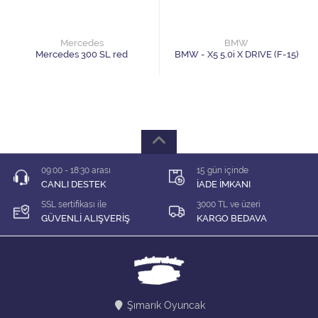
1/64 KARIŞIK Firma
1/64 Majorette
Mercedes
BMW
Mercedes 300 SL red
BMW - X5 5.0i X DRIVE (F-15)
1/64 Matchbox
1/64 Mini GT
1/64 MODEL LER
09:00 - 18:30 arası
15 gün içinde
1/64 Tarmac
CANLI DESTEK
İADE İMKANI
SSL sertifikası ile
3000 TL ve üzeri
1/64 Time Micro
GÜVENLİ ALIŞVERİŞ
KARGO BEDAVA
ÇEK BIRAK ARABALAR
DİORAMA MALZEMELERİ
Şımarık Oyuncak
İNDİRİM Lİ MODELLER