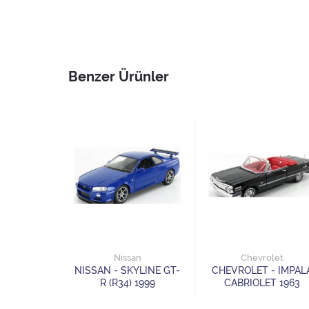
Benzer Ürünler
des
Nissan
Chevrolet
Benz 220
NISSAN - SKYLINE GT-
CHEVROLET - IMPAL
R (R34) 1999
CABRIOLET 1963