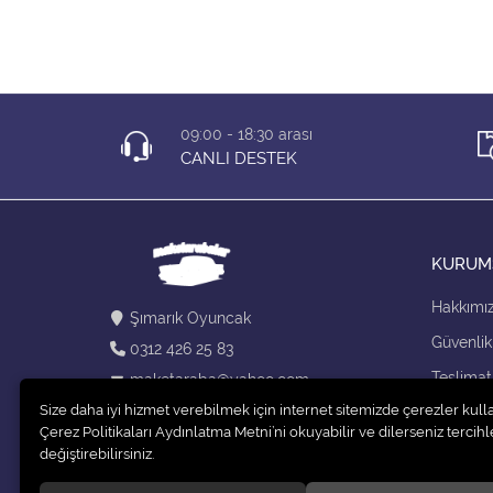
09:00 - 18:30 arası
CANLI DESTEK
KURUM
Hakkımı
Şımarık Oyuncak
Güvenlik
0312 426 25 83
Teslimat
maketaraba@yahoo.com
Size daha iyi hizmet verebilmek için internet sitemizde çerezler kull
Kargo Se
Çerez Politikaları Aydınlatma Metni’ni okuyabilir ve dilerseniz tercihle
değiştirebilirsiniz.