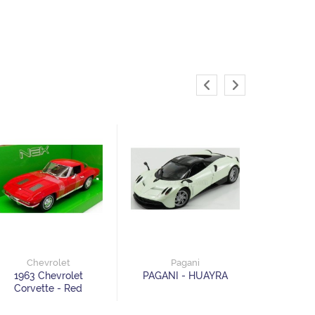
Lan
LAND RO
DEFEND
Chevrolet
Pagani
1963 Chevrolet
PAGANI - HUAYRA
Corvette - Red