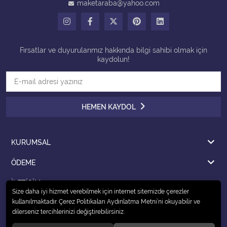
maketaraba@yahoo.com
Tüm Kategorileri Gör
Fırsatlar ve duyurularımız hakkında bilgi sahibi olmak için
kaydolun!
HEMEN KAYDOL
KURUMSAL
ÖDEME
İLETİŞİM
Size daha iyi hizmet verebilmek için internet sitemizde çerezler
kullanılmaktadır. Çerez Politikaları Aydınlatma Metni’ni okuyabilir ve
dilerseniz tercihlerinizi değiştirebilirsiniz.
© 2020
ŞIMARIK OYUNCAK
. Tüm hakları saklıdır.