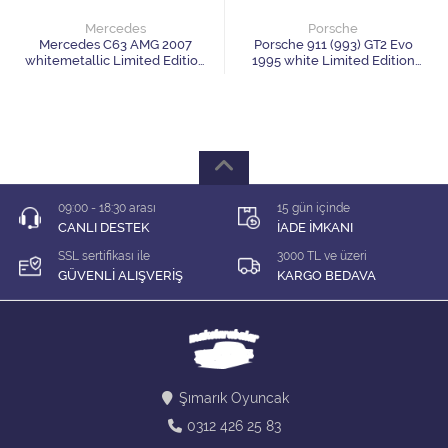
1/64 KARIŞIK Firma
Mercedes
Porsche
Mercedes C63 AMG 2007
Porsche 911 (993) GT2 Evo
1/64 Majorette
whitemetallic Limited Edition
1995 white Limited Edition
999 pcs
1200 pcs
1/64 Matchbox
1/64 Mini GT
1/64 MODEL LER
09:00 - 18:30 arası
15 gün içinde
CANLI DESTEK
İADE İMKANI
1/64 Tarmac
SSL sertifikası ile
3000 TL ve üzeri
GÜVENLİ ALIŞVERİŞ
KARGO BEDAVA
1/64 Time Micro
ÇEK BIRAK ARABALAR
DİORAMA MALZEMELERİ
Şımarık Oyuncak
0312 426 25 83
İNDİRİM Lİ MODELLER