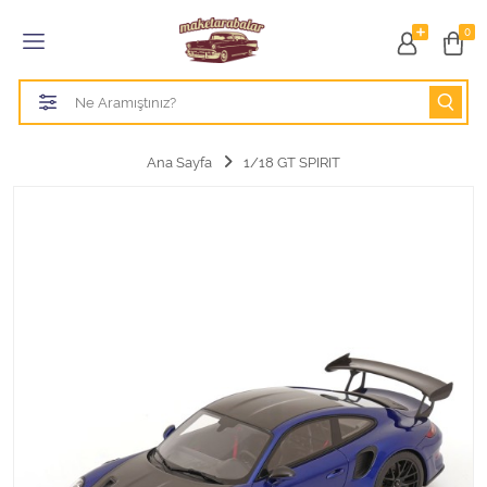
Tüm Kategoriler
0
1/18 BURAGO
1/18 CMC model arabalar
Ana Sayfa
1/18 GT SPIRIT
1/18 Greenlight
1/18 GT SPIRIT
1/18 HOT WHEELS
1/18 JADA TOYS
1/18 KK Scale
1/18 MAİSTO