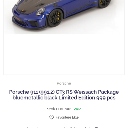
1/18 MCG
1/18 MİNİCHAMPS
1/18 Motormax
1/18 NOREV
1/18 Otto Models
1/18 SOLIDO
Porsche
1/18 WELLY
Porsche 911 (991.2) GT3 RS Weissach Package
bluemetallic black Limited Edition 999 pcs
1/18 WERK83
Stok Durumu:
VAR
1/24 Burago
Favorilere Ekle