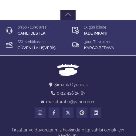
1/64 KARIŞIK Firma
1/64 Majorette
09:00 - 18:30 arası
15 gün içinde
1/64 Matchbox
CANLI DESTEK
İADE İMKANI
SSL sertifikası ile
3000 TL ve üzeri
1/64 Mini GT
GÜVENLİ ALIŞVERİŞ
KARGO BEDAVA
1/64 MODEL LER
1/64 Tarmac
Şımarık Oyuncak
1/64 Time Micro
0312 426 25 83
maketaraba@yahoo.com
ÇEK BIRAK ARABALAR
DİORAMA MALZEMELERİ
Fırsatlar ve duyurularımız hakkında bilgi sahibi olmak için
İNDİRİM Lİ MODELLER
kaydolun!