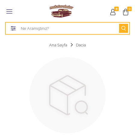
Tüm Kategoriler
0
1/18 BURAGO
1/18 CMC model arabalar
Ana Sayfa
Dacia
1/18 Greenlight
1/18 GT SPIRIT
1/18 HOT WHEELS
1/18 JADA TOYS
1/18 KK Scale
1/18 MAİSTO