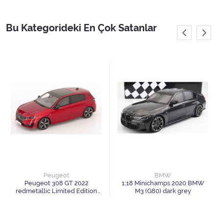
1/24 GreenLight
Bu Kategorideki En Çok Satanlar
1/24 Jada Toys
1/24 Maisto
1/24 Motor Max
1/24 Welly
1/43 model arabalar
1/64 GreenLight
1/64 Hot wheels
Peugeot
BMW
Peugeot 308 GT 2022
1:18 Minichamps 2020 BMW
redmetallic Limited Edition
M3 (G80) dark grey
1/64 Inno Models
999 pcs