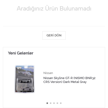
1/18 MCG
1/18 MİNİCHAMPS
1/18 Motormax
GERI DÖN
1/18 NOREV
1/18 Otto Models
Yeni Gelenler
1/18 SOLIDO
Nissan
1/18 WELLY
Nissan Skyline GT-R (NISMO BNR32
CRS Version) Dark Metal Gray
1/18 WERK83
1/24 Burago