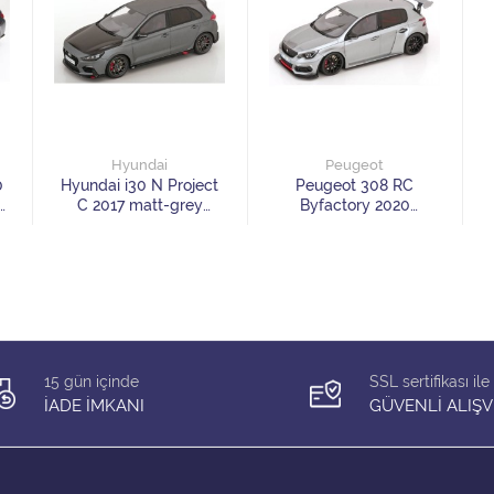
Hyundai
Peugeot
0
Hyundai i30 N Project
Peugeot 308 RC
C 2017 matt-grey
Byfactory 2020
carbon-black Limited
greymetallic Limited
Edition 3000 pcs
Edition 2000 pcs
15 gün içinde
SSL sertifikası ile
İADE İMKANI
GÜVENLİ ALIŞV