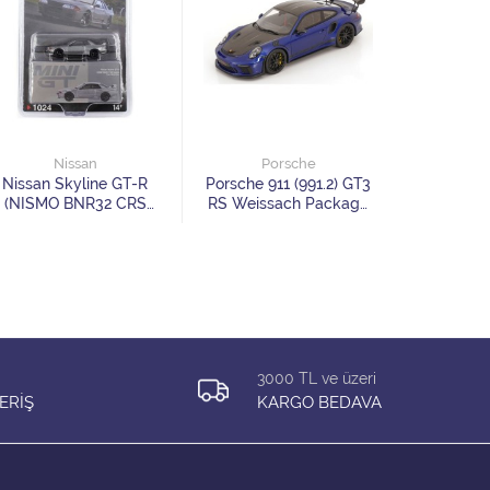
Po
Porsche 
Evo 1995 
Nissan
Porsche
Editio
Nissan Skyline GT-R
Porsche 911 (991.2) GT3
(NISMO BNR32 CRS
RS Weissach Package
Version) Dark Metal
bluemetallic black
Gray
Limited Edition 999 pcs
3000 TL ve üzeri
ERİŞ
KARGO BEDAVA