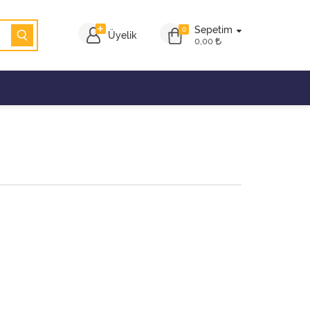
Sepetim
0
Üyelik
0,00