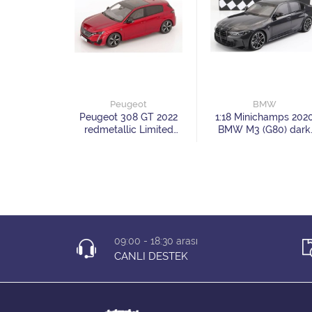
d
Peugeot
BMW
 ST 2024
Peugeot 308 GT 2022
1:18 Minichamps 202
ck Limited
redmetallic Limited
BMW M3 (G80) dark
99 pcs
Edition 999 pcs
grey
09:00 - 18:30 arası
CANLI DESTEK