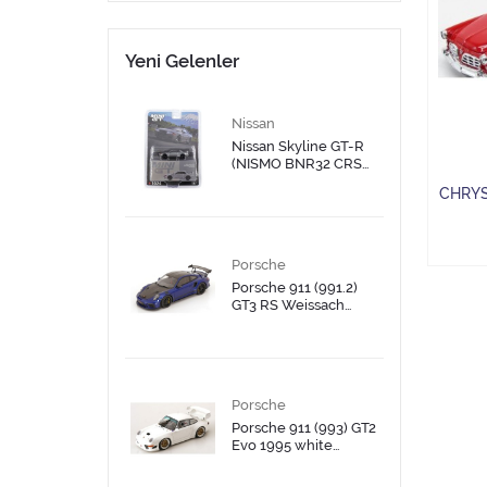
Yeni Gelenler
Nissan
Nissan Skyline GT-R
(NISMO BNR32 CRS
Version) Dark Metal
CHRYS
Gray
Porsche
Porsche 911 (991.2)
GT3 RS Weissach
Package bluemetallic
black Limited Edition
999 pcs
Porsche
Porsche 911 (993) GT2
Evo 1995 white
Limited Edition 1200
pcs