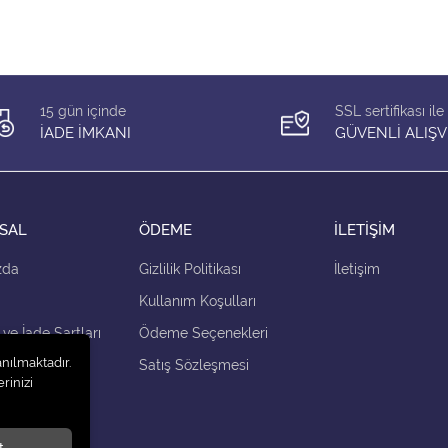
15 gün içinde
SSL sertifikası ile
İADE İMKANI
GÜVENLİ ALIŞV
SAL
ÖDEME
İLETİŞİM
zda
Gizlilik Politikası
İletişim
Kullanım Koşulları
 ve İade Şartları
Ödeme Seçenekleri
anılmaktadır.
çenekleri
Satış Sözleşmesi
rinizi
t