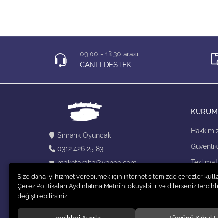
09:00 - 18:30 arası
CANLI DESTEK
KURUM
Hakkımı
Şımarık Oyuncak
Güvenlik
0312 426 25 83
Teslimat
maketaraba@yahoo.com
Size daha iyi hizmet verebilmek için internet sitemizde çerezler kull
Kargo Se
Çerez Politikaları Aydınlatma Metni’ni okuyabilir ve dilerseniz tercihle
değiştirebilirsiniz.
Tercihleri Ayarla
Tümünü Kabul E