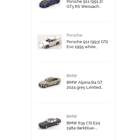
Porsche 911 (991.2)
GT3 RS Weissach
Package bluemetallic
black Limited Edition
999 pcs
Porsche
Porsche 911 (993) GT2
Evo 1995 white
Limited Edition 1200
pcs
BMW
BMW Alpina B4 GT
2024 grey Limited
Edition 999 pcs
BMW
BMW 635 CSI E24
1984 darkblue-
metallic