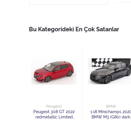
Bu Kategorideki En Çok Satanlar
d
Peugeot
BMW
 ST 2024
Peugeot 308 GT 2022
1:18 Minichamps 202
ck Limited
redmetallic Limited
BMW M3 (G80) dark
99 pcs
Edition 999 pcs
grey