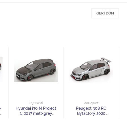
GERI DÖN
Hyundai
Peugeot
0
Hyundai i30 N Project
Peugeot 308 RC
C 2017 matt-grey
Byfactory 2020
carbon-black Limited
greymetallic Limited
Edition 3000 pcs
Edition 2000 pcs