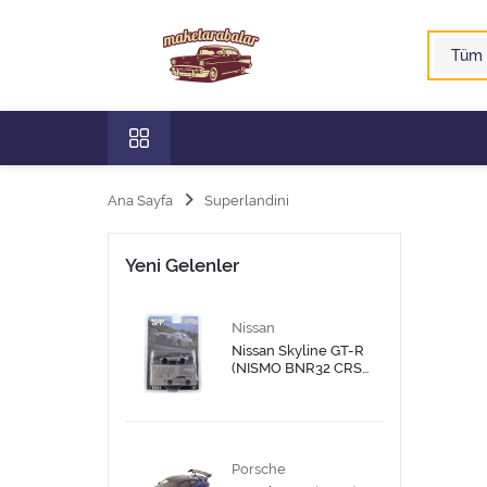
Ana Sayfa
Superlandini
Yeni Gelenler
Nissan
Nissan Skyline GT-R
(NISMO BNR32 CRS
Version) Dark Metal
Gray
Porsche