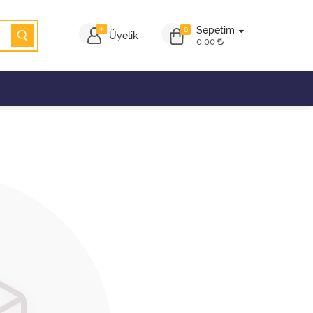
Sepetim
0
Üyelik
0,00