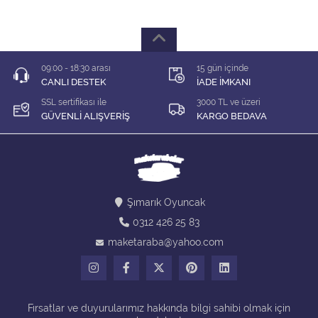
1/64 KARIŞIK Firma
1/64 Majorette
09:00 - 18:30 arası
15 gün içinde
1/64 Matchbox
CANLI DESTEK
İADE İMKANI
SSL sertifikası ile
3000 TL ve üzeri
1/64 Mini GT
GÜVENLİ ALIŞVERİŞ
KARGO BEDAVA
1/64 MODEL LER
1/64 Tarmac
Şımarık Oyuncak
1/64 Time Micro
0312 426 25 83
maketaraba@yahoo.com
ÇEK BIRAK ARABALAR
DİORAMA MALZEMELERİ
Fırsatlar ve duyurularımız hakkında bilgi sahibi olmak için
İNDİRİM Lİ MODELLER