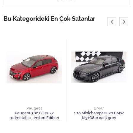
1/24 GreenLight
1/24 Jada Toys
Bu Kategorideki En Çok Satanlar
1/24 Maisto
1/24 Motor Max
1/24 Welly
1/43 model arabalar
1/64 GreenLight
1/64 Hot wheels
Peugeot
BMW
Peugeot 308 GT 2022
1:18 Minichamps 2020 BMW
redmetallic Limited Edition
M3 (G80) dark grey
1/64 Inno Models
999 pcs