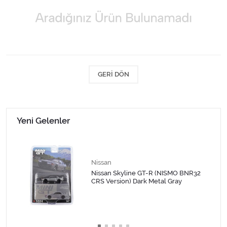
1/18 MCG
1/18 MİNİCHAMPS
1/18 Motormax
GERI DÖN
1/18 NOREV
1/18 Otto Models
Yeni Gelenler
1/18 SOLIDO
1/18 WELLY
Nissan
Nissan Skyline GT-R (NISMO BNR32
CRS Version) Dark Metal Gray
1/18 WERK83
1/24 Burago