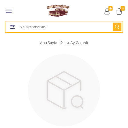
Tüm Kategoriler
0
1/18 BURAGO
1/18 CMC model arabalar
Ana Sayfa
24 Ay Garanti
1/18 Greenlight
1/18 GT SPIRIT
1/18 HOT WHEELS
1/18 JADA TOYS
1/18 KK Scale
1/18 MAİSTO